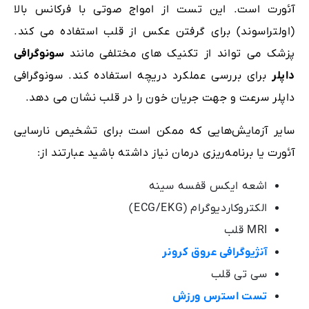
آئورت است. این تست از امواج صوتی با فرکانس بالا
(اولتراسوند) برای گرفتن عکس از قلب استفاده می کند.
پزشک می تواند از تکنیک های مختلفی مانند
سونوگرافی
داپلر
برای بررسی عملکرد دریچه استفاده کند. سونوگرافی
داپلر سرعت و جهت جریان خون را در قلب نشان می دهد.
سایر آزمایش‌هایی که ممکن است برای تشخیص نارسایی
آئورت یا برنامه‌ریزی درمان نیاز داشته باشید عبارتند از:
اشعه ایکس قفسه سینه
الکتروکاردیوگرام (ECG/EKG)
MRI قلب
آنژیوگرافی عروق کرونر
سی تی قلب
تست استرس ورزش