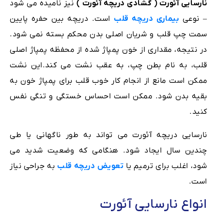
نارسایی آئورت ( گشادی دریچه آئورت )
نیز نامیده می شود
– نوعی
بیماری دریچه قلب
است. دریچه بین حفره پایین
سمت چپ قلب و شریان اصلی بدن محکم بسته نمی شود.
در نتیجه، مقداری از خون پمپاژ شده از محفظه پمپاژ اصلی
قلب، به نام بطن چپ، به عقب نشت می کند.این نشت
ممکن است مانع از انجام کار خوب قلب برای پمپاژ خون به
بقیه بدن شود. ممکن است احساس خستگی و تنگی نفس
کنید.
نارسایی دریچه آئورت می تواند به طور ناگهانی یا طی
چندین سال ایجاد شود. هنگامی که وضعیت شدید می
شود، اغلب برای ترمیم یا
تعویض دریچه قلب
به جراحی نیاز
است.
انواع نارسایی آئورت