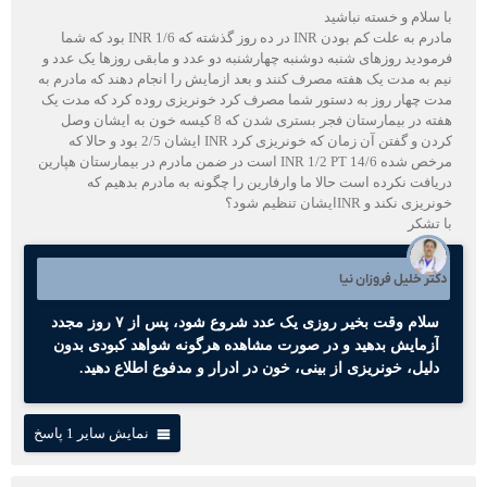
با سلام و خسته نباشید
مادرم به علت کم بودن INR در ده روز گذشته که INR 1/6 بود که شما
فرمودید روزهای شنبه دوشنبه چهارشنبه دو عدد و مابقی روزها یک عدد و
نیم به مدت یک هفته مصرف کنند و بعد ازمایش را انجام دهند که مادرم به
مدت چهار روز به دستور شما مصرف کرد خونریزی روده کرد که مدت یک
هفته در بیمارستان فجر بستری شدن که 8 کیسه خون به ایشان وصل
کردن و گفتن آن زمان که خونریزی کرد INR ایشان 2/5 بود و حالا که
مرخص شده INR 1/2 PT 14/6 است در ضمن مادرم در بیمارستان هپارین
دریافت نکرده است حالا ما وارفارین را چگونه به مادرم بدهیم که
خونریزی نکند و INRایشان تنظیم شود؟
با تشکر
دکتر خلیل فروزان نیا
سلام وقت بخیر روزی یک عدد شروع شود، پس از ۷ روز مجدد
آزمایش بدهید و در صورت مشاهده هرگونه شواهد کبودی بدون
دلیل، خونریزی از بینی، خون در ادرار و مدفوع اطلاع دهید.
نمایش سایر 1 پاسخ