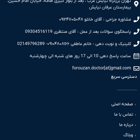
تهران بزرگراه نیایش غرب ، بعد از بلوار کبیری طامه، خیابان امام حسین،
بیمارستان عرفان نیایش
مشاوره جراحی : آقای خانلو ۰۹۱۲۴۷۰۵۰۴۸
پاسخگوی سوالات بعد از عمل : آقای منتظری 09304516119
کلینیک و نوبت دهی : خانم عاطفی ۰۹۱۰۴۸۰۸۱۶۶- 02149796289
ساعت پاسخ دهی 10 الی 17 روز های شنبه الی چهارشنبه
forouzan.doctor[at]gmail.com
دسترسی سریع
صفحه اصلی
تماس با ما
درباره ما
وبلاگ