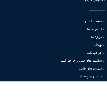
سی سریع
حه اصلی
س با ما
اره ما
اگ
حی قلب
قبت های پس از جراحی قلب
اری های قلبی
حی دریچه قلب