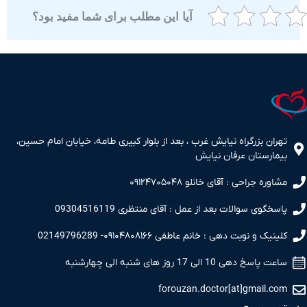
آیا این مطلب برای شما مفید بود؟
ران بزرگراه نیایش غرب ، بعد از بلوار کبیری طامه، خیابان امام حسین،
مارستان عرفان نیایش
اوره جراحی : آقای خانلو ۰۹۱۲۴۷۰۵۰۴۸
سخگوی سوالات بعد از عمل : آقای منتظری 09304516119
نیک و نوبت دهی : خانم عاطفی ۰۹۱۰۴۸۰۸۱۶۶- 02149796289
 پاسخ دهی 10 الی 17 روز های شنبه الی چهارشنبه
forouzan.doctor[at]gmail.c