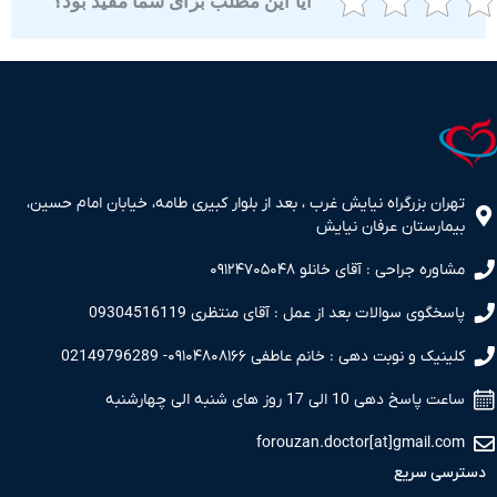
آیا این مطلب برای شما مفید بود؟
ران بزرگراه نیایش غرب ، بعد از بلوار کبیری طامه، خیابان امام حسین،
مارستان عرفان نیایش
اوره جراحی : آقای خانلو ۰۹۱۲۴۷۰۵۰۴۸
سخگوی سوالات بعد از عمل : آقای منتظری 09304516119
نیک و نوبت دهی : خانم عاطفی ۰۹۱۰۴۸۰۸۱۶۶- 02149796289
 پاسخ دهی 10 الی 17 روز های شنبه الی چهارشنبه
forouzan.doctor[at]gmail.c
سی سریع