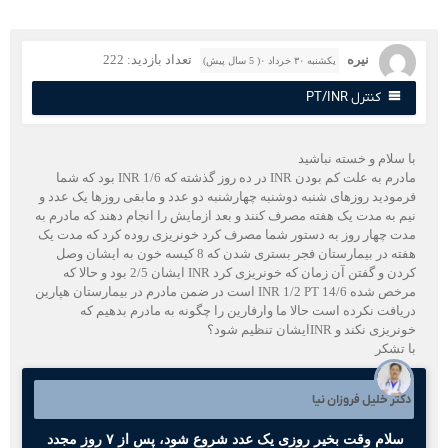
نیره
تعداد بازدید: 222
یکشنبه ۳۰ خرداد ۰( 5 سال پیش)
کنترل PT/INR
ا سلام و خسته نباشید
مادرم به علت کم بودن INR در ده روز گذشته که INR 1/6 بود که شما
رمودید روزهای شنبه دوشنبه چهارشنبه دو عدد و مابقی روزها یک عدد و
یم به مدت یک هفته مصرف کنند و بعد ازمایش را انجام دهند که مادرم به
دت چهار روز به دستور شما مصرف کرد خونریزی روده کرد که مدت یک
هفته در بیمارستان فجر بستری شدن که 8 کیسه خون به ایشان وصل
کردن و گفتن آن زمان که خونریزی کرد INR ایشان 2/5 بود و حالا که
مرخص شده INR 1/2 PT 14/6 است در ضمن مادرم در بیمارستان هپارین
ریافت نکرده است حالا ما وارفارین را چگونه به مادرم بدهیم که
ریزی نکند و INRایشان تنظیم شود؟
ا تشکر
کتر خلیل فروزان نیا
سلام وقت بخیر روزی یک عدد شروع شود، پس از ۷ روز مجدد