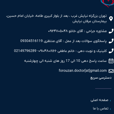
ران بزرگراه نیایش غرب ، بعد از بلوار کبیری طامه، خیابان امام حسین،
مارستان عرفان نیایش
اوره جراحی : آقای خانلو ۰۹۱۲۴۷۰۵۰۴۸
سخگوی سوالات بعد از عمل : آقای منتظری 09304516119
نیک و نوبت دهی : خانم عاطفی ۰۹۱۰۴۸۰۸۱۶۶- 02149796289
 پاسخ دهی 10 الی 17 روز های شنبه الی چهارشنبه
forouzan.doctor[at]gmail.c
سی سریع
حه اصلی
س با ما