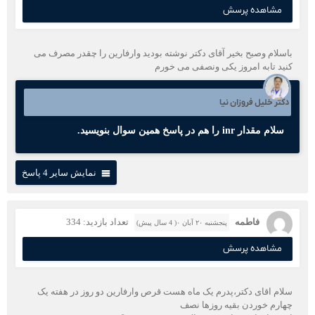
مشاهده پرسش
باسلام وصبح بخیر آقای دکتر نوشته بودید وارفارین را چقدر مصرف می
کنید تابه امروز یکی ونصفی می خورم
دکتر خلیل فروزان نیا
سلام مقدار inr را هم در پاسخ همین سوال بنویسید.
نمایش سایر 4 پاسخ
فاطمه
تعداد بازدید: 334
پنجشنبه ۲۰ آبان ۰( 4 سال پیش)
مشاهده پرسش
سلام اقای دکتر،پدرم یک ماه هست قرص وارفارین دو روز در هفته یک
چهارم خوردن بقیه روزها نصف