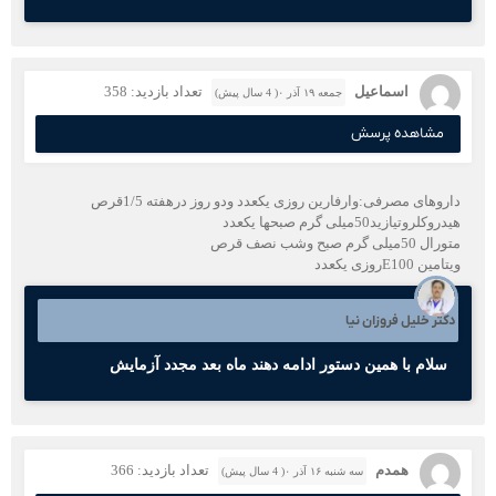
اسماعیل
تعداد بازدید: 358
جمعه ۱۹ آذر ۰( 4 سال پیش)
مشاهده پرسش
داروهای مصرفی:وارفارین روزی یکعدد ودو روز درهفته 1/5قرص
هیدروکلروتیازید50میلی گرم صبحها یکعدد
متورال 50میلی گرم صبح وشب نصف قرص
ویتامین E100روزی یکعدد
دکتر خلیل فروزان نیا
سلام با همین دستور ادامه دهند ماه بعد مجدد آزمایش
همدم
تعداد بازدید: 366
سه شنبه ۱۶ آذر ۰( 4 سال پیش)