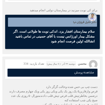
برای کی نوبت میزنید در بیمارستان دولتی انجام میدهید
دکتر خلیل فروزان نیا
سلام بیمارستان افشار یزد، اندکی نوبت ها طولانی است. اگر
مشکل بیمار اورژانس نیست با آقای حسینی در تماس باشید
انشاالله اولین فرصت انجام شود
محسن
تعداد بازدید: 334
دوشنبه ۲۲ آذر ۰( 4 سال پیش)
مشاهده پرسش
دست چپ بی حس شده وحالت گزگز دارد
قرص وارفارین۵ یک روز یک یکی ویکی روز یکی ویک چهارم مصرف دارند
درضمن بخاطرتپش قلب قرص تپش قلب دادندمتورال۵۰ روزی یک عدد
صبح یکی شب استفاده کنه
ایامصرف دوز قرص باید ادامه بدهند یاکم کنن