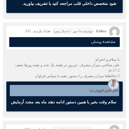
شود متخصص داخلی قلب مراجعه کنید یا تشریف بیاورید.
Zahra
تعداد بازدید: 331
چهارشنبه ۲۸ مهر ۰( 4 سال پیش)
مشاهده پرسش
با سلام و احترام
علی صالحی میزان مصرف :دو روز در هفته یک عدد و بقیه روزها نصف
pt:17.2
Inr:2لطفا میزان مصرف را دستور دهید،با سپاس فراوان
دکتر خلیل فروزان نیا
سلام وقت بخیر با همین دستور ادامه دهند ماه بعد مجدد آزمایش