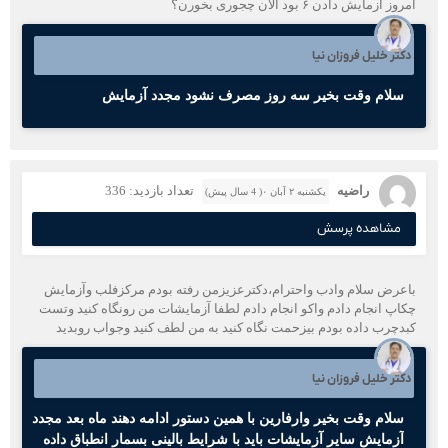
امروز ازمایش دادن ۶ بود الان چجوری بخورن؟
دکتر خلیل فروزان نیا
سلام وقت بخیر سه روز مصرف نشود مجدد آزمایش
راضیه
تعداد بازدید: 336
یکشنبه ۲ آبان ۰( 4 سال پیش)
مشاهده پرسش
باعرض سلام وادب واحترام،دکترعزیزمن رفته بودم مرکزفلب وآزمایش
چکاپ انجام دادم واکو انجام دادم لطفا آزمایشات من رونگاه کنید وتست
کبدچرب داده بودم بیزحمت نگاه کنید به من لطف کنید وجواب روبدید
دکتر خلیل فروزان نیا
سلام وقت بخیر وارفارین با همین دستور ادامه دهند ماه بعد مجدد
آزمایش سایر آزمایشات باید با شرایط بالینی بسمار انطباق داده