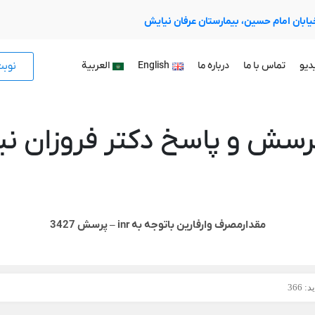
 خیابان امام حسین، بیمارستان عرفان نیایش
نوب
دیو
تماس با ما
درباره ما
English
العربية
رسش و پاسخ دکتر فروزان نیا
مقدارمصرف وارفارین باتوجه به inr – پرسش 3427
 366