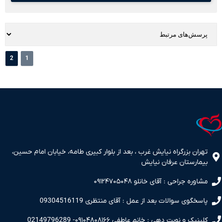
2
1
تهران بزرگراه نیایش غرب ، بعد از بلوار کبیری طامه، خیابان امام حسین،
بیمارستان عرفان نیایش
مشاوره جراحی : آقای خانلو ۰۹۱۲۴۷۰۵۰۴۸
پاسخگوی سوالات بعد از عمل : آقای منتظری 09304516119
کلینیک و نوبت دهی : خانم عاطفی ۰۹۱۰۴۸۰۸۱۶۶- 02149796289