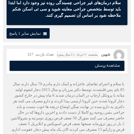
سلام درمان‌های غیر جراحی چسبندگی روده نیز وجود دارد اما ابتدا
باید توسط متخصص جراحی معاینه شوید و سی تی اسکن شکم
ملاحظه شود بر اساس آن تصمیم گیری کنند.
نمایش سایر 1 پاسخ
شهین
تعداد بازدید: 327
پنجشنبه ۲۰ خرداد ۰( 5 سال پیش)
مشاهده پرسش
با سلام و احترام تقاضای عاجزانه و کمک دارم مادرم 70 سال دارند سال
85 بای پس قلبشدند توسط دکتر مرزبان و سال 2013 دچار لنفوم اولیه
مثانه با پروتکل آرچاپ در المان درمان شدند 6 ماه پیش در خارج کشور
دچار کرونا شدند حین کرونا ارتیمی پیدا کردند و دارو مصرف می کنند هر
دکتری یه دارو میده در نهایت میگن اوضاع دریچه ها خوب نیست و باید
جراحی بشن روحیه رو کاملا از دست دادند و اخرین داروها که در حال
حاضر مصرف می کنند متورال 50 نصف قرص روزی دومرتبه و نیتروکانتین
2 بار در روز تروزماید صبحها نصف قرص اسویکس و انلاپریل 5 نصف
قرص و زارلتو 15 مصرف می کردند الان یک ماه پیش دچار عفونت اداری