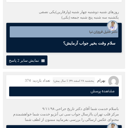
روزهای شنبه دوشنبه چهار شنبه (وارفارین)یکی نصفی
یکشنبه سه شنبه پنچ شنبه جمعه (یکی)
دکتر خلیل فروزان نیا
سلام وقت بخیر جواب آزمایش؟
نمایش سایر 2 پاسخ
بهرام
تعداد بازدید: 374
پنجشنبه ۲۸ اسفند ۹۹( 5 سال پیش)
مشاهده پرسش
باسلام خدمت شما آقای دکتر تاریخ جراحی ۹/۱۱/۹۸
مرکز قلب تهران.باارسال جواب سی تی آنژیو خدمت شما خواهشمندم
محتوای عکس ارسالی را بررسی بفرمایید ممنون از لطف شما