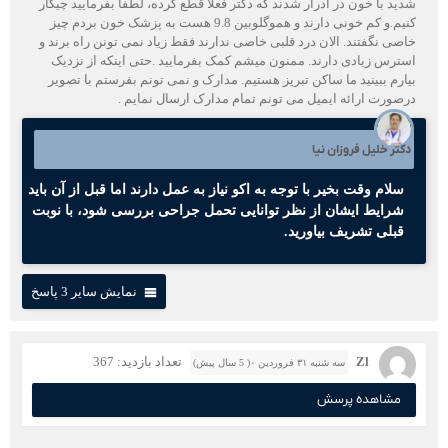
شدید با خون در ادرار شدند که دکتر فعلا قطع کرده، لطفا بفرمایید چیکار
کنیم.و کم خونی دارند و هموگلوبین 9.8 هست به پزشک خون بردم چیز
خاصی نگفتند. الان درد قلبی خاصی ندارند فقط زیاد نمی تونن راه برند و
استرس زیادی دارند. ممنون میشم کمک بفرمایید .حتی اینکه از نزدیک
بیارم ببینید ما ساکن تبریز هستیم. مدارک و نمی تونم بفرستم با تصویر
درصورت ارائه ایمیل می تونم تمام مدارک ارسال نمایم .
دکتر خلیل فروزان نیا
سلام وقت بخیر با توجه به اکو نیاز به عمل دارند اما قبل از آن باید
شرایط ایشان از نظر توانایی تحمل جراحی بررسی شود، با نوبت
قبلی تشریف بیاورید.
نمایش سایر 3 پاسخ
Zl
تعداد بازدید: 367
سه شنبه ۳۱ فروردین ۰( 5 سال پیش)
مشاهده پرسش