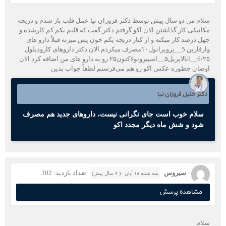
سلام من دو سال پیش توسط دکتر فروزان نیا عمل قلب باز شدم و دریچه
مکانیکی کار گذاشتن الان اکو گرفتم دکتر گفت که قلبم یکم کم کارشده و
چهل درصد کار میکنه و از کنار دریچه یکم خون پس میزنه قبلاً دارو های
وارفارین 5__پروپرانول۱۰مصرف میکردم الان دکتر داروهای کارودیلول
6/۲۵__انالاپریل۵__اسپیرونولاکتون۲۵ رو به دارو های من اضافه کرد الان
اوضان چطوره عکس اکو رو هم می‌فرستم لطفاً جواب بدین
دکتر خلیل فروزان نیا
سلام خوب است جای نگرانی نیست، داروهای جدید هم مصرف
شود و شش ماه دیگر مجدد اکو
سیروس
تعداد بازدید: 302
سه شنبه ۱۸ آبان ۰( 4 سال پیش)
مشاهده پرسش
سلام