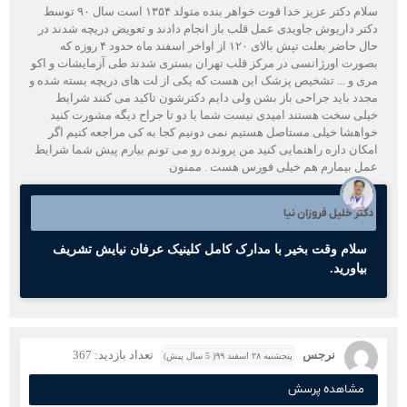
سلام دکتر عزیز خدا قوت خواهر بنده متولد ۱۳۵۴ است سال ۹۰ توسط
دکتر داریوش جاویدی عمل قلب باز انجام دادند و تعویض دریچه شدند در
حال حاضر بعلت تپش بالای ۱۲۰ از اواخر اسفند ماه حدود ۴ روزه که
بصورت اورژانسی در مرکز قلب تهران بستری شدند طی آزمایشات و اکو
مری و ... تشخیص پزشک این هست که یکی از لت های دریچه بسته شده و
مجدد باید جراحی باز بشن ولی دایم دکترشون تاکید می کنند شرایط
خیلی سخت هستند امیدی نیست شما با دو تا جراح دیگه مشورت کنید
خواهشا خیلی مستاصل هستیم نمی دونیم کجا به کی مراجعه کنیم اگر
امکان داره راهنمایی کنید من پرونده رو می تونم بیارم پیش شما شرایط
عمل بیمارم هم خیلی فورس هست . ممنون
دکتر خلیل فروزان نیا
سلام وقت بخیر با مدارک کامل کلینیک عرفان نیایش تشریف
بیاورید.
نرجس
تعداد بازدید: 367
پنجشنبه ۲۸ اسفند ۹۹( 5 سال پیش)
مشاهده پرسش