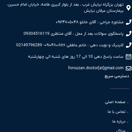
ران بزرگراه نیایش غرب ، بعد از بلوار کبیری طامه، خیابان امام حسین،
مارستان عرفان نیایش
اوره جراحی : آقای خانلو ۰۹۱۲۴۷۰۵۰۴۸
سخگوی سوالات بعد از عمل : آقای منتظری 09304516119
نیک و نوبت دهی : خانم عاطفی ۰۹۱۰۴۸۰۸۱۶۶- 02149796289
 پاسخ دهی 10 الی 17 روز های شنبه الی چهارشنبه
forouzan.doctor[at]gmail.c
سی سریع
حه اصلی
س با ما
اره ما
اگ