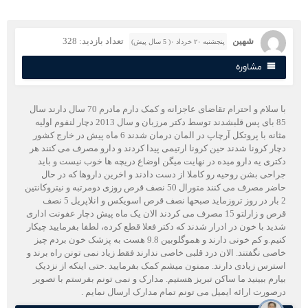
شهین
تعداد بازدید: 328
پنجشنبه ۲۰ خرداد ۰( 5 سال پیش)
مشاوره
با سلام و احترام تقاضای عاجزانه و کمک دارم مادرم 70 سال دارند سال
85 بای پس قلبشدند توسط دکتر مرزبان و سال 2013 دچار لنفوم اولیه
مثانه با پروتکل آرچاپ در المان درمان شدند 6 ماه پیش در خارج کشور
چار کرونا شدند حین کرونا ارتیمی پیدا کردند و دارو مصرف می کنند هر
کتری یه دارو میده در نهایت میگن اوضاع دریچه ها خوب نیست و باید
راحی بشن روحیه رو کاملا از دست دادند و اخرین داروها که در حال
حاضر مصرف می کنند متورال 50 نصف قرص روزی دومرتبه و نیتروکانتین
2 بار در روز تروزماید صبحها نصف قرص اسویکس و انلاپریل 5 نصف
قرص و زارلتو 15 مصرف می کردند الان یک ماه پیش دچار عفونت اداری
دید با خون در ادرار شدند که دکتر فعلا قطع کرده، لطفا بفرمایید چیکار
کنیم.و کم خونی دارند و هموگلوبین 9.8 هست به پزشک خون بردم چیز
اصی نگفتند. الان درد قلبی خاصی ندارند فقط زیاد نمی تونن راه برند و
سترس زیادی دارند. ممنون میشم کمک بفرمایید .حتی اینکه از نزدیک
یارم ببینید ما ساکن تبریز هستیم. مدارک و نمی تونم بفرستم با تصویر
رصورت ارائه ایمیل می تونم تمام مدارک ارسال نمایم .