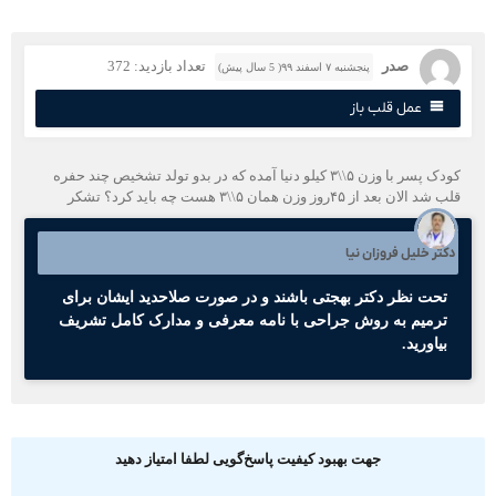
صدر
تعداد بازدید: 372
پنجشنبه ۷ اسفند ۹۹( 5 سال پیش)
عمل قلب باز
کودک پسر با وزن ۵\\۳ کیلو دنیا آمده که در بدو تولد تشخیص چند حفره
 شد الان بعد از ۴۵روز وزن همان ۵\\۳ هست چه باید کرد؟ تشکر
کتر خلیل فروزان نیا
تحت نظر دکتر بهجتی باشند و در صورت صلاحدید ایشان برای
ترمیم به روش جراحی با نامه معرفی و مدارک کامل تشریف
بیاورید.
جهت بهبود کیفیت پاسخ‌گویی لطفا امتیاز دهید