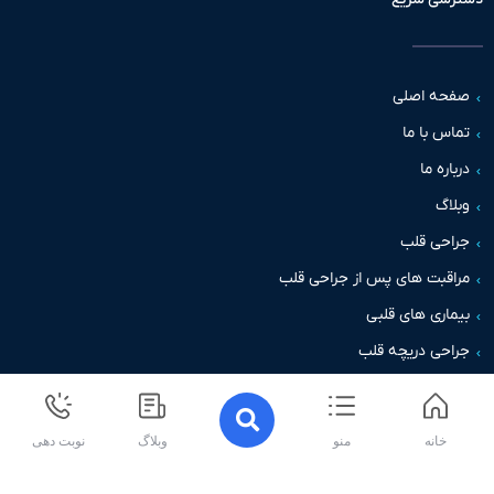
حه اصلی
س با ما
اره ما
اگ
حی قلب
قبت های پس از جراحی قلب
اری های قلبی
حی دریچه قلب
خانه
منو
وبلاگ
نوبت دهی