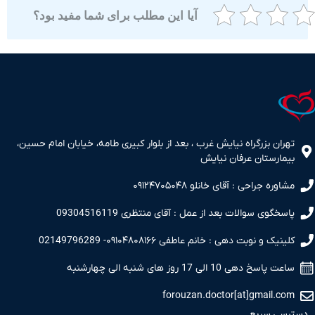
آیا این مطلب برای شما مفید بود؟
ران بزرگراه نیایش غرب ، بعد از بلوار کبیری طامه، خیابان امام حسین،
مارستان عرفان نیایش
اوره جراحی : آقای خانلو ۰۹۱۲۴۷۰۵۰۴۸
سخگوی سوالات بعد از عمل : آقای منتظری 09304516119
نیک و نوبت دهی : خانم عاطفی ۰۹۱۰۴۸۰۸۱۶۶- 02149796289
 پاسخ دهی 10 الی 17 روز های شنبه الی چهارشنبه
forouzan.doctor[at]gmail.c
سی سریع