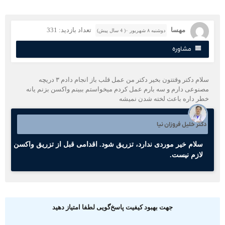
مهسا
تعداد بازدید: 331
دوشنبه ۸ شهریور ۰( 4 سال پیش)
مشاوره
سلام دکتر وقتتون بخیر دکتر من عمل قلب باز انجام دادم ۳ دریچه
صنوعی دارم و سه بارم عمل کردم میخواستم ببینم واکسن بزنم یانه
طر داره باعث لخته شدن نمیشه
کتر خلیل فروزان نیا
سلام خیر موردی ندارد، تزریق شود. اقدامی قبل از تزریق واکسن
لازم نیست.
جهت بهبود کیفیت پاسخ‌گویی لطفا امتیاز دهید