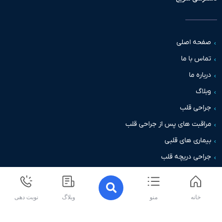
حه اصلی
س با ما
اره ما
اگ
حی قلب
قبت های پس از جراحی قلب
اری های قلبی
حی دریچه قلب
خانه
منو
وبلاگ
نوبت دهی