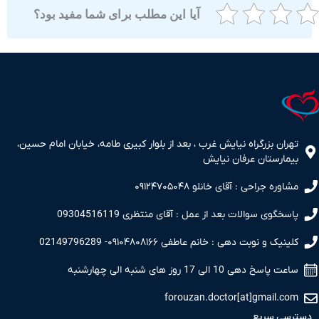
آیا این مطلب برای شما مفید بود؟
ران بزرگراه نیایش غرب ، بعد از بلوار کبیری طامه، خیابان امام حسین،
مارستان عرفان نیایش
اوره جراحی : آقای خانلو ۰۹۱۲۴۷۰۵۰۴۸
سخگوی سوالات بعد از عمل : آقای منتظری 09304516119
نیک و نوبت دهی : خانم عاطفی ۰۹۱۰۴۸۰۸۱۶۶- 02149796289
 پاسخ دهی 10 الی 17 روز های شنبه الی چهارشنبه
forouzan.doctor[at]gmail.c
سی سریع