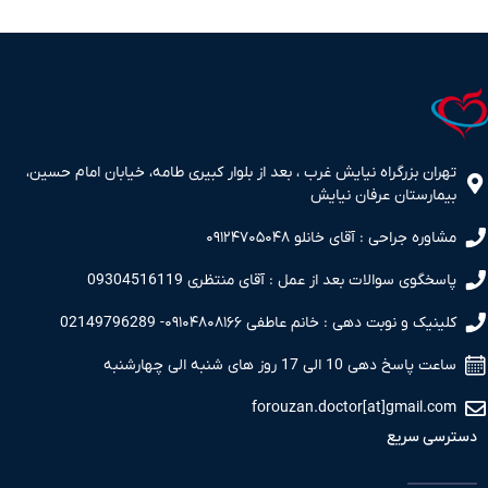
تهران بزرگراه نیایش غرب ، بعد از بلوار کبیری طامه، خیابان امام حسین،
بیمارستان عرفان نیایش
مشاوره جراحی : آقای خانلو ۰۹۱۲۴۷۰۵۰۴۸
پاسخگوی سوالات بعد از عمل : آقای منتظری 09304516119
کلینیک و نوبت دهی : خانم عاطفی ۰۹۱۰۴۸۰۸۱۶۶- 02149796289
ساعت پاسخ دهی 10 الی 17 روز های شنبه الی چهارشنبه
forouzan.doctor[at]gmail.com
دسترسی سریع