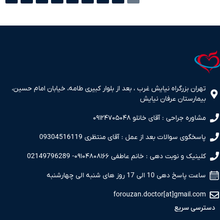
تهران بزرگراه نیایش غرب ، بعد از بلوار کبیری طامه، خیابان امام حسین،
بیمارستان عرفان نیایش
مشاوره جراحی : آقای خانلو ۰۹۱۲۴۷۰۵۰۴۸
پاسخگوی سوالات بعد از عمل : آقای منتظری 09304516119
کلینیک و نوبت دهی : خانم عاطفی ۰۹۱۰۴۸۰۸۱۶۶- 02149796289
ساعت پاسخ دهی 10 الی 17 روز های شنبه الی چهارشنبه
forouzan.doctor[at]gmail.com
دسترسی سریع