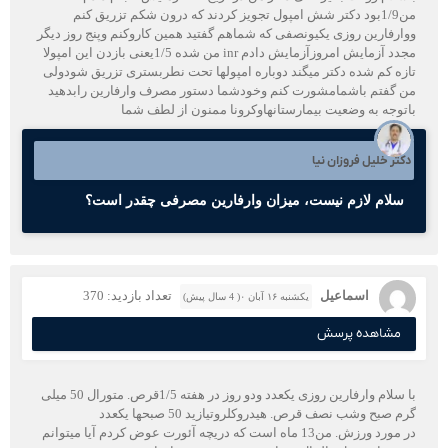
من1/9بود دکتر شش امپول تجویز کردند که درون شکم تزریق کنم
ووارفارین روزی یکیونصفی که شماهم گفتید همین کاروکنم وپنج روز دیگر
مجدد آزمایش امروزآزمایش دادم inr من شده 1/5یعنی بازدن این امپولا
تازه کم شده دکتر میگند دوباره امپولها تحت نطربستری تزریق شودولی
من گفتم باشمامشورت کنم وخودشما دستور مصرف وارفارین رابدهید
باتوجه به وضعیت بیمارستانهاوکرونا ممنون از لطف شما
دکتر خلیل فروزان نیا
سلام لازم نیست، میزان وارفارین مصرفی چقدر است؟
اسماعیل
تعداد بازدید: 370
یکشنبه ۱۶ آبان ۰( 4 سال پیش)
مشاهده پرسش
با سلام وارفارین روزی یکعدد ودو روز در هفته 1/5قرص. متورال 50 میلی
گرم صبح وشب نصف قرص. هیدروکلروتیازید 50 صبحها یکعدد
در مورد ورزش. من13 ماه است که دریچه آئورت عوض کردم آیا میتوانم