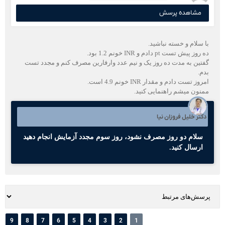
مشاهده پرسش
با سلام و خسته نباشید.
ده روز پیش تست pt دادم و INR خونم 1.2 بود.
گفتین به مدت ده روز یک و نیم عدد وارفارین مصرف کنم و مجدد تست
بدم.
امروز تست دادم و مقدار INR خونم 4.9 است.
ممنون میشم راهنمایی کنید.
دکتر خلیل فروزان نیا
سلام دو روز مصرف نشود، روز سوم مجدد آزمایش انجام دهید
ارسال کنید.
9
8
7
6
5
4
3
2
1