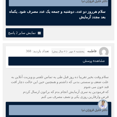
دکتر خلیل فروزان نیا
سلام هرروز دو عدد، دوشنبه و جمعه یک عدد مصرف شود. یکماه
بعد مجدد آزمایش
نمایش سایر 2 پاسخ
فاطمه
تعداد بازدید: 368
پنجشنبه ۸ مهر ۰( 4 سال پیش)
مشاهده پرسش
سلام وقت بخیر.تقریبا ده روز قبل طی یه تماس تلفنی و ویزیت آنلاین به
علت ضعف و سستی بدنی که داشتم و همچنین حین این حالت دچار افت
قند خون می شوم
که فرمودین یه سری آزمایش انجام بدم که براتون ارسال کردم
قرص وارفارین روزی یکی و نصف مصرف می کنم
دکتر خلیل فروزان نیا