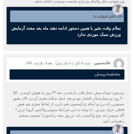
ورزشهایی مثل والیبال ودرازو نشست ودویدن انجام بدهم
دکتر خلیل فروزان نیا
سلام وقت بخیر با همین دستور ادامه دهند ماه بعد مجدد آزمایش
ورزش سبک موردی ندارد
غلامحسین
تعداد بازدید: 340
شنبه ۲۲ آبان ۰( 4 سال پیش)
مشاهده پرسش
پدرمون دوماه پیش عمل قلب بازشدن، بعد ۳۳ روز به هوش اومدن ، کلا
۴۰ روز تو بیمارستان افشار بودنو بعد عمل سکته مغزی کردن, الان هنوز
نمیتونن راه برن و اینکه پارکینسون هم دارن، از لحاظ مغزی هم هنوز
قاطی حرف میزنن ، با توجه به این شرایط میتونن واکسن کرونا بزنن؟
اگه میتونن چه نوع واکسنی باید تزریق بشه براشون؟ ممنون میشم
راهنمایی کنید