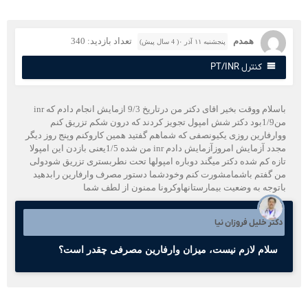
همدم
تعداد بازدید: 340
پنجشنبه ۱۱ آذر ۰( 4 سال پیش)
کنترل PT/INR
باسلام ووقت بخیر اقای دکتر من درتاریخ 9/3 ازمایش انجام دادم که inr
من1/9بود دکتر شش امپول تجویز کردند که درون شکم تزریق کنم
وارفارین روزی یکیونصفی که شماهم گفتید همین کاروکنم وپنج روز دیگر
مجدد آزمایش امروزآزمایش دادم inr من شده 1/5یعنی بازدن این امپولا
ازه کم شده دکتر میگند دوباره امپولها تحت نطربستری تزریق شودولی
ن گفتم باشمامشورت کنم وخودشما دستور مصرف وارفارین رابدهید
اتوجه به وضعیت بیمارستانهاوکرونا ممنون از لطف شما
کتر خلیل فروزان نیا
سلام لازم نیست، میزان وارفارین مصرفی چقدر است؟