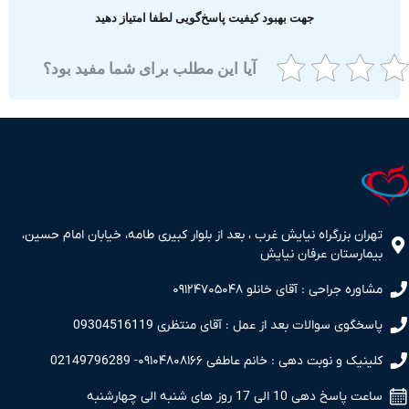
جهت بهبود کیفیت پاسخ‌گویی لطفا امتیاز دهید
آیا این مطلب برای شما مفید بود؟
ران بزرگراه نیایش غرب ، بعد از بلوار کبیری طامه، خیابان امام حسین،
مارستان عرفان نیایش
اوره جراحی : آقای خانلو ۰۹۱۲۴۷۰۵۰۴۸
سخگوی سوالات بعد از عمل : آقای منتظری 09304516119
نیک و نوبت دهی : خانم عاطفی ۰۹۱۰۴۸۰۸۱۶۶- 02149796289
 پاسخ دهی 10 الی 17 روز های شنبه الی چهارشنبه