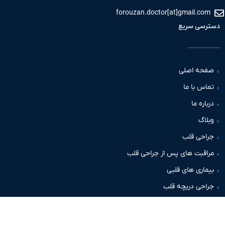
forouzan.doctor[at]gmail.c
سی سریع
حه اصلی
س با ما
اره ما
اگ
حی قلب
قبت های پس از جراحی قلب
اری های قلبی
حی دریچه قلب