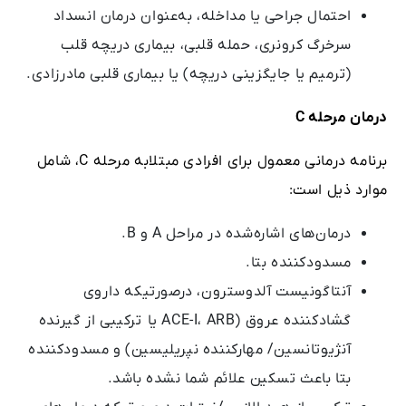
احتمال جراحی یا مداخله، به‌عنوان درمان انسداد
سرخرگ کرونری، حمله قلبی، بیماری دریچه قلب
(ترمیم یا جایگزینی دریچه) یا بیماری قلبی مادرزادی.
درمان مرحله
C
برنامه درمانی معمول برای افرادی مبتلابه مرحله C، شامل
موارد ذیل است:
درمان‌های اشاره‌شده در مراحل A و B.
مسدودکننده بتا.
آنتاگونیست آلدوسترون، درصورتیکه داروی
گشادکننده عروق (ACE-I، ARB یا ترکیبی از گیرنده
آنژیوتانسین/ مهارکننده نپریلیسین) و مسدودکننده
بتا باعث تسکین علائم شما نشده باشد.