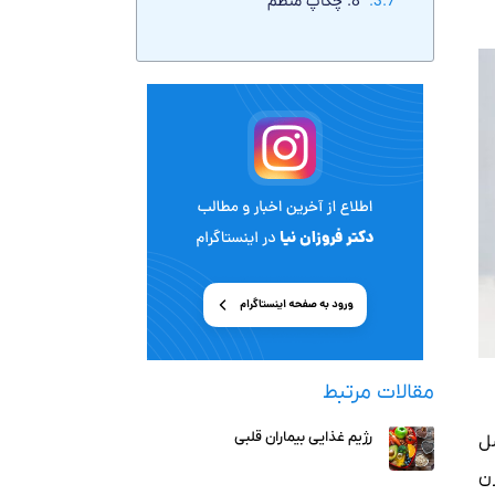
8. چکاپ منظم
مقالات مرتبط
رژیم غذایی بیماران قلبی
ل
ن