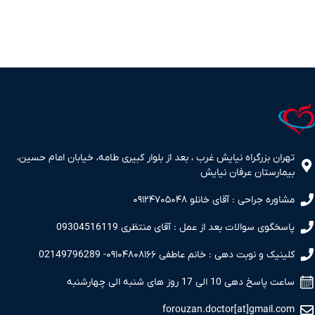
تهران بزرگراه نیایش غرب ، بعد از بلوار کبیری طامه، خیابان امام حسین،
بیمارستان عرفان نیایش
مشاوره جراحی : آقای خانلو ۰۹۱۲۴۷۰۵۰۴۸
پاسخگوی سوالات بعد از عمل : آقای منتظری 09304516119
کلینیک و نوبت دهی : خانم عاطفی ۰۹۱۰۴۸۰۸۱۶۶- 02149796289
ساعت پاسخ دهی 10 الی 17 روز های شنبه الی چهارشنبه
forouzan.doctor[at]gmail.com