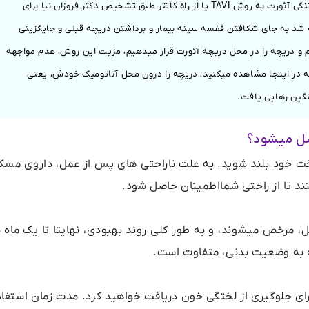
بیمار، مبتلا به تنگی شدید دریچه آئورت بود که درمان تنگی آئورت به روش TAVI یا از راه کاتتر طبق تشخیص دکتر فروزان نیا برای
 شد به جای شکافتن قفسه سینه بیمار و برداشتن دریچه قبلی و جایگزینی
یم و دریچه را در محل دریچه آئورت قرار میدهیم، مزیت این روش، عدم مواجهه
که در اینجا مشاهده میکنید، دریچه را درون محل آناتومیک خودش، یعنی
سنگین رهایی یافت.
تخت خود بلند شوید. به علت ناراحتی های پس از عمل، داروی مسک
ند تا از راحتی شمااطمینان حاصل شود.
دوداً 2 الی 3 روز پس از عمل، مرخص میشوند، و به طور کلی روند بهبودی، نهایتا تا یک ماه 
جه به وضعیت بدنی، متفاوت است.
ای جلوگیری از لختگی خون دریافت خواهید کرد. مدت زمان استفاد