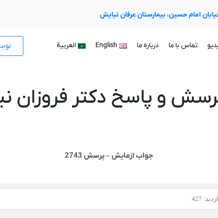
 خیابان امام حسین، بیمارستان عرفان نیایش
نوب
دیو
تماس با ما
درباره ما
English
العربية
رسش و پاسخ دکتر فروزان نیا
جواب ازمایش – پرسش 2743
دید: 427