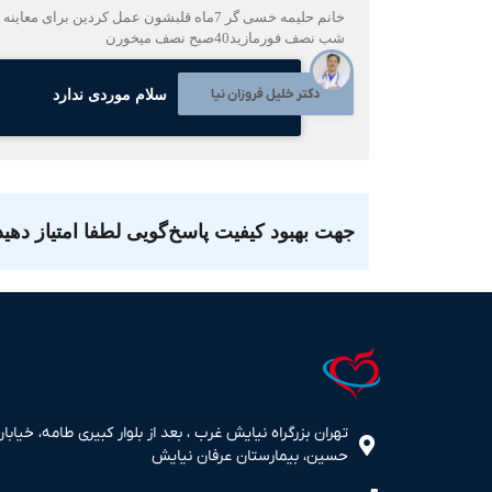
شب نصف فورمازید40صبح نصف میخورن
دکتر خلیل فروزان نیا
سلام موردی ندارد
جهت بهبود کیفیت پاسخ‌گویی لطفا امتیاز دهید
تهران بزرگراه نیایش غرب ، بعد از بلوار کبیری طامه، خیابان
حسین، بیمارستان عرفان نیایش