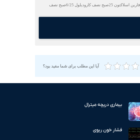
خانم حليمه خسی گر 7ماه قلبشون عمل کردین برای معاینه بعدازعمل شیراز مراجعه کردن دکتربهش گفت کاهو کلم جگر ماهی نخورن داروهم وارفارین اسلاکتون 25صبح نصف کارودیلول 6/25صبح نصف
آیا این مطلب برای شما مفید بود؟
بیماری دریچه میترال
فشار خون ریوی