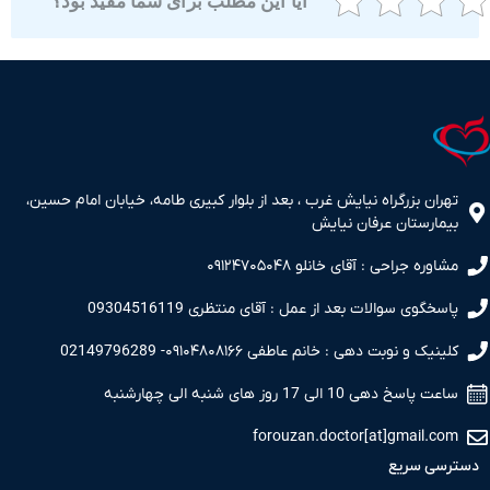
آیا این مطلب برای شما مفید بود؟
ران بزرگراه نیایش غرب ، بعد از بلوار کبیری طامه، خیابان امام حسین،
مارستان عرفان نیایش
اوره جراحی : آقای خانلو ۰۹۱۲۴۷۰۵۰۴۸
سخگوی سوالات بعد از عمل : آقای منتظری 09304516119
نیک و نوبت دهی : خانم عاطفی ۰۹۱۰۴۸۰۸۱۶۶- 02149796289
 پاسخ دهی 10 الی 17 روز های شنبه الی چهارشنبه
forouzan.doctor[at]gmail.c
سی سریع