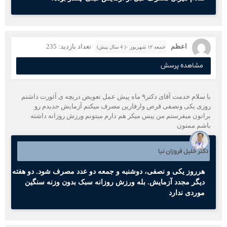
اعظم
تعداد بازدید: 235
جمعه ۱۲ شهریور ۰( 4 سال پیش)
مشاهده پرسش
با سلام خدمت آقای دکتر۹ ماه پیش عمل تعویض دریچه ی آئورت داشتم
روزی یکی ونصفی قرص وارفارین مصرف میکنم آزمایش جدیدم رو
براتون میفرستم من پیس میکر هم دارم میتونم ورزش روزانه داشته
باشم ممنون
دکتر خلیل فروزان نیا
هرروز یکی و نصفی، دوشنبه و جمعه دو عدد مصرف شود. دو هفته
دیگر مجدد آزمایش. بله ورزش روزانه سبک بدون وزنه سنگین
موردی ندارد