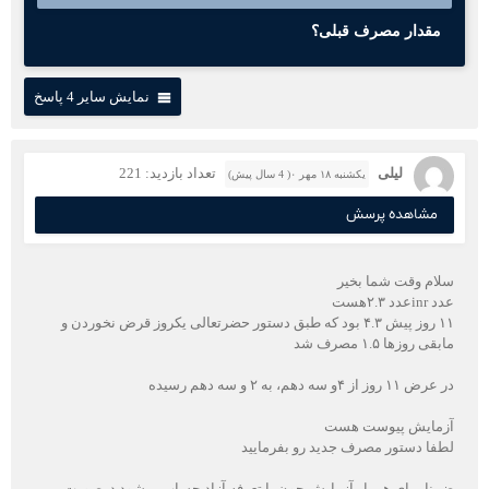
مقدار مصرف قبلی؟
نمایش سایر 4 پاسخ
لیلی
تعداد بازدید: 221
یکشنبه ۱۸ مهر ۰( 4 سال پیش)
مشاهده پرسش
سلام وقت شما بخیر
عدد inrعدد ۲.۳هست
۱۱ روز پیش ۴.۳ بود که طبق دستور حضرتعالی یکروز قرض نخوردن و
مابقی روزها ۱.۵ مصرف شد
در عرض ۱۱ روز از ۴و سه دهم، به ۲ و سه دهم رسیده
آزمایش پیوست هست
لطفا دستور مصرف جدید رو بفرمایید
ضمنا برای هر بار آزمایش چون با تعرفه آزاد حساب میشود درصورت