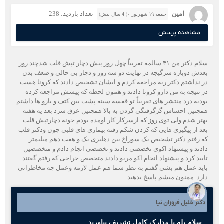
امین
تعداد بازدید: 238
جمعه ۱۹ شهریور ۰( 4 سال پیش)
مشاهده پرسش
سلام دکتر من ۴۱ سالمه تقریباً چهل روز پیش دچار تپش قلب شدچند روز
بعدش دوباره سرگیجه در نهایت دو سه روز و دچار بی حالی و ضعف بدن
در نداشتم دکتر ریه مراجعه کردم و ایشان تشخیص دادند که کرونا هست
در نتیجه به من دارو کرونا دادند و همون لحظه که پیشش مراجعه کرده
بودبه درد منتشر های تقریباً تو قفسه سینه پشت بین کتف و بازو ها داشتم
همچنین احساس گرگرفتگی گردن به بالا همچنین عرق سرد بعد یه هفته
بهتر شدم ولی توی روز که ازسرکار کار اومده بودم خونه دچارتپش قلب
بعد از پیگیری هایی که کردن شکم رفته بیماری های قلبی چون ودکتر قلب
که رفتم دکتر تشخیص یک سوراخ بین دهلیزی یک و هفت دهم میلیمتر
دادند و پیشنهاد اکوی تخصصی دادند و تخصصی انجام دادم و متخصصین
تایید کرد و پیشنهاد انجام اکو مریو دادند متخصص جراحی که رفتم گفتند
باید عمل هم بشی گفتم به نظر شما هم عمل لازمه وعمل چه مخاطراتی
دارد. ممنون میشم پاسخ بدهید
دکتر خلیل فروزان نیا
سلام بله با مدارک کامل تشریف بیاورید.