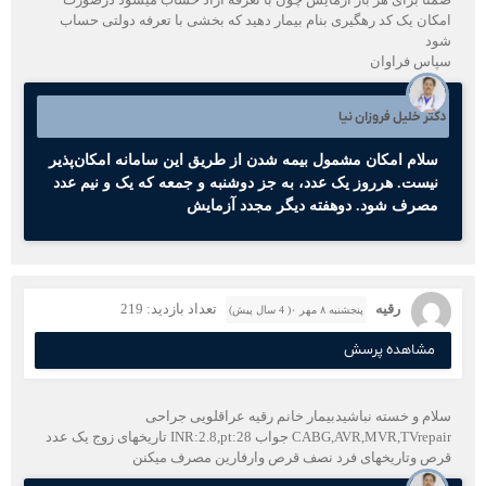
امکان یک کد رهگیری بنام بیمار دهید که بخشی با تعرفه دولتی حساب
شود
سپاس فراوان
دکتر خلیل فروزان نیا
سلام امکان مشمول بیمه شدن از طریق این سامانه امکان‌پذیر
نیست. هرروز یک عدد، به جز دوشنبه و جمعه که یک و نیم عدد
مصرف شود. دو‌هفته دیگر مجدد آزمایش
رقیه
تعداد بازدید: 219
پنجشنبه ۸ مهر ۰( 4 سال پیش)
مشاهده پرسش
سلام و خسته نباشیدبیمار خانم رقیه عراقلویی جراحی
CABG,AVR,MVR,TVrepair جواب INR:2.8,pt:28 تاریخهای زوج یک عدد
قرص وتاریخهای فرد نصف قرص وارفارین مصرف میکنن