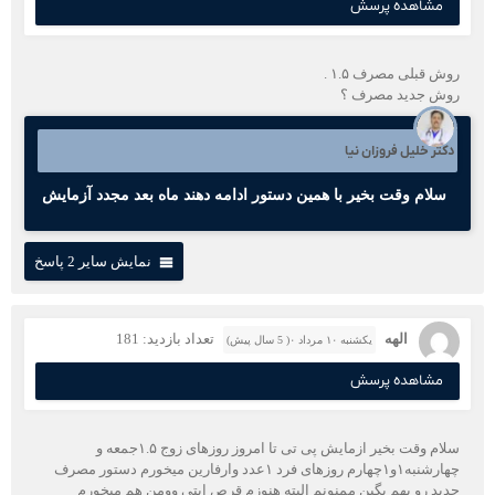
مشاهده پرسش
روش قبلی مصرف ۱.۵ .
روش جدید مصرف ؟
دکتر خلیل فروزان نیا
سلام وقت بخیر با همین دستور ادامه دهند ماه بعد مجدد آزمایش
نمایش سایر 2 پاسخ
الهه
تعداد بازدید: 181
یکشنبه ۱۰ مرداد ۰( 5 سال پیش)
مشاهده پرسش
سلام وقت بخیر ازمایش پی تی تا امروز روزهای زوج ۱.۵جمعه و
چهارشنبه۱و۱چهارم روزهای فرد ۱عدد وارفارین میخورم دستور مصرف
جدید رو بهم بگین ممنونم البته هنوزم قرص اپتی وومن هم میخورم