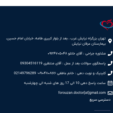
تهران بزرگراه نیایش غرب ، بعد از بلوار کبیری طامه، خیابان امام حسین،
بیمارستان عرفان نیایش
مشاوره جراحی : آقای خانلو ۰۹۱۲۴۷۰۵۰۴۸
پاسخگوی سوالات بعد از عمل : آقای منتظری 09304516119
کلینیک و نوبت دهی : خانم عاطفی ۰۹۱۰۴۸۰۸۱۶۶- 02149796289
ساعت پاسخ دهی 10 الی 17 روز های شنبه الی چهارشنبه
forouzan.doctor[at]gmail.com
دسترسی سریع