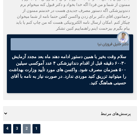
ممنون از شما.و من فردا اگه خدا بخواد و دکتر قبول کنه میخوام برم
دندونپزشکی اگه دستور مصرف جدیدی هست در خدمتم ممنون از
زحماتتون.اقای دکتر برای زدن واکسن گفتن حتما نامه از شما میخوان
چیکار کنم .امکان ارسال نامه الکترونیکی هست که من چاپ کنم یا باید
بیام بگیرم بیزحمت اینم راهنماییم کنین تشکر
دکتر خلیل فروزان نیا
سلام وقت بخیر با همین دستور ادامه دهند ماه بعد مجدد آزمایش
۳۰-۶۰ دقیقه قبل از اقدام دندانپزشکی ۴ عدد آموکسی سیلین
۵۰۰ همزمان مصرف شود. واکسن های مورد تأیید وزارت بهداشت
را میتوانید تزریق کنید موردی ندارد. در صورت نیاز به نامه با آقای
حسینی هماهنگ کنید.
4
3
2
1