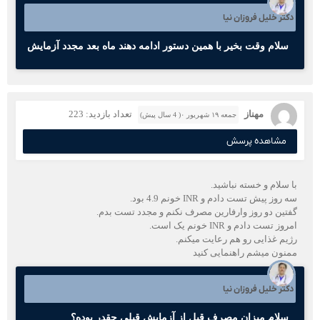
دکتر خلیل فروزان نیا
سلام وقت بخیر با همین دستور ادامه دهند ماه بعد مجدد آزمایش
مهناز
تعداد بازدید: 223
جمعه ۱۹ شهریور ۰( 4 سال پیش)
مشاهده پرسش
با سلام و خسته نباشید.
سه روز پیش تست دادم و INR خونم 4.9 بود.
گفتین دو روز وارفارین مصرف نکنم و مجدد تست بدم.
امروز تست دادم و INR خونم یک است.
رژیم غذایی رو هم رعایت میکنم.
ممنون میشم راهنمایی کنید
دکتر خلیل فروزان نیا
سلام میزان مصرف قبل از آزمایش قبلی چقدر بوده؟