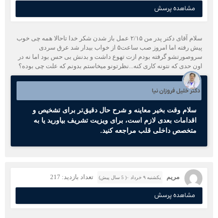
مشاهده پرسش
سلام آقای دکتر پدر من ۲/۱۵ عمل باز شدن شکر خدا تاحالا همه چی خوب
پیش رفته اما امروز صب ساعت۵ از خواب بیدار شد عرق سردی
سروصورتشو گرفته بودم ازت تهوع داشت و بدنش بی حس بود اما نه در
اون حدی که نتونه کاری کنه...نظرتونو میخاستم بدونم که علت چی بوده؟
دکتر خلیل فروزان نیا
سلام وقت بخیر معاینه و شرح حال دقیق‌تر برای تشخیص و
اقدامات بعدی لازم است، برای ویزیت تشریف بیاورید یا به
متخصص داخلی قلب مراجعه کنید.
مریم
تعداد بازدید: 217
یکشنبه ۹ خرداد ۰( 5 سال پیش)
مشاهده پرسش