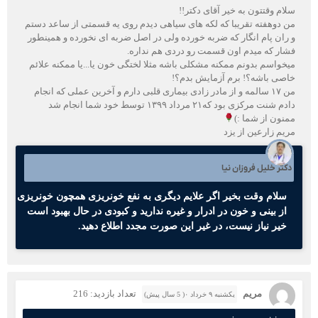
سلام وقتتون به خیر آقای دکتر!!
من دوهفته تقریبا که لکه های سیاهی دیدم روی یه قسمتی از ساعد دستم
و ران پام انگار که ضربه خورده ولی در اصل ضربه ای نخورده و همینطور
فشار که میدم اون قسمت رو دردی هم نداره.
میخواسم بدونم ممکنه مشکلی باشه مثلا لختگی خون یا...یا ممکنه علائم
خاصی باشه؟! برم آزمایش بدم؟!
من ۱۷ سالمه و از مادر زادی بیماری قلبی دارم و آخرین عملی که انجام
دادم شنت مرکزی بود که۲۱ مرداد ۱۳۹۹ توسط خود شما انجام شد
ممنون از شما :)
مریم زارعین از یزد
دکتر خلیل فروزان نیا
سلام وقت بخیر اگر علایم دیگری به نفع خونریزی همچون خونریزی
از بینی و خون در ادرار و غیره ندارید و کبودی در حال بهبود است
خیر نیاز نیست، در غیر این صورت مجدد اطلاع دهید.
مریم
تعداد بازدید: 216
یکشنبه ۹ خرداد ۰( 5 سال پیش)