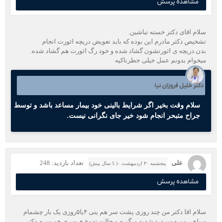
مشاهده پرسش
سلام اقای دکتر خسته نباشین.
تشخیص دکتر مادرم این بوده که باید تعویض دریچه ائورت انجام
بدن.دریچه ی ائورتشون گشاد شده و خود رگ ائورت هم گشاد شده.
میخوام بدونم عمل خیلی خطرناکیه
دکتر خلیل فروزان نیا
سلام وقت بخیر اگر شرایط بالینی خود بیمار مساعد باشد و توسط
جراح متبحر انجام شود خیر جای نگرانی نیست.
علی
تعداد بازدید: 248
پنجشنبه ۳۰ اردیبهشت ۰( 5 سال پیش)
مشاهده پرسش
سلام اقا دکتر من چند روزی پشت سر هم ینی ۴یا۵روزی یک بار چشمام
سیاهی میره سردرد شدید میگیرم و حالت تهوع هرسری هم میرم دکتر