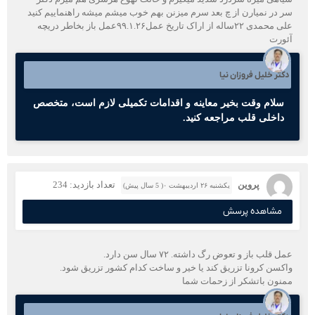
سر در نمیارن از چ بعد سرم میزنن بهم خوب میشم میشه راهنماییم کنید
علی محمدی ۲۲ساله از اراک تاریخ عمل۹۹.۱.۲۶عمل باز بخاطر دریچه
آئورت
دکتر خلیل فروزان نیا
سلام وقت بخیر معاینه و اقدامات تکمیلی لازم است، متخصص
داخلی قلب مراجعه کنید.
پروین
تعداد بازدید: 234
یکشنبه ۲۶ اردیبهشت ۰( 5 سال پیش)
مشاهده پرسش
عمل قلب باز و تعوض رگ داشته. ۷۲ سال سن دارد.
واکسن کرونا تزریق کند یا خیر و ساخت کدام کشور تزریق شود.
ممنون باتشکر از زحمات شما