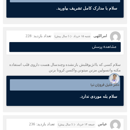
سلام با مدارک کامل تشریف بیاورید.
امراللهی
تعداد بازدید: 228
شنبه ۱۵ خرداد ۰( 5 سال پیش)
مشاهده پرسش
سلام کسی که باانژیوقلبش بازنشده وچندسال هست داروی قلب استفاده
مکنه وانسولین مزنن میتونن واکسن کرونا بزنن
دکتر خلیل فروزان نیا
سلام بله موردی ندارد.
عباس
تعداد بازدید: 236
جمعه ۱۴ خرداد ۰( 5 سال پیش)