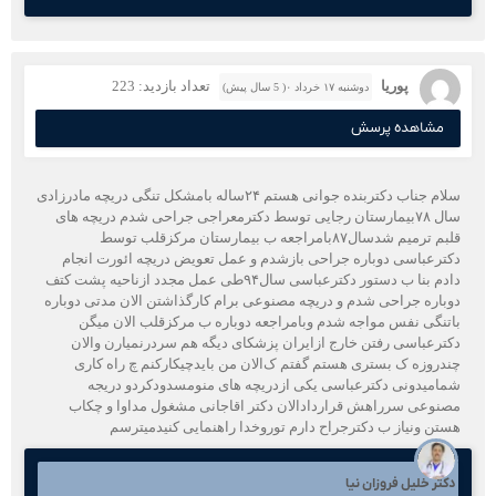
پوریا
تعداد بازدید: 223
دوشنبه ۱۷ خرداد ۰( 5 سال پیش)
مشاهده پرسش
سلام جناب دکتربنده جوانی هستم ۲۴ساله بامشکل تنگی دریچه مادرزادی
سال ۷۸بیمارستان رجایی توسط دکترمعراجی جراحی شدم دریچه های
قلبم ترمیم شدسال۸۷بامراجعه ب بیمارستان مرکزقلب توسط
دکترعباسی دوباره جراحی بازشدم و عمل تعویض دریچه ائورت انجام
دادم بنا ب دستور دکترعباسی سال۹۴طی عمل مجدد ازناحیه پشت کتف
دوباره جراحی شدم و دریچه مصنوعی برام کارگذاشتن الان مدتی دوباره
باتنگی نفس مواجه شدم وبامراجعه دوباره ب مرکزقلب الان میگن
دکترعباسی رفتن خارج ازایران پزشکای دیگه هم سردرنمیارن والان
چندروزه ک بستری هستم گفتم ک‌الان من بایدچیکارکنم چ راه کاری
شمامیدونی دکترعباسی یکی ازدریچه های منومسدودکردو دریجه
مصنوعی سرراهش قراردادالان دکتر اقاجانی مشغول مداوا و چکاب
هستن ونیاز ب دکترجراح دارم توروخدا راهنمایی کنیدمیترسم
دکتر خلیل فروزان نیا