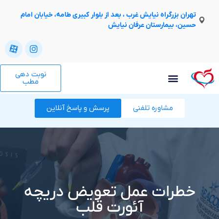
تهران بزرگراه نیایش غرب ، بعد از بلوار کبیری طامه، خیابان امام
حسین، بیمارستان عرفان نیایش
نوبت دهی
مطب
مشاوره تلفنی
پرسش و پاسخ آنلاین
خطرات عمل تعویض دریچه
آئورت قلب