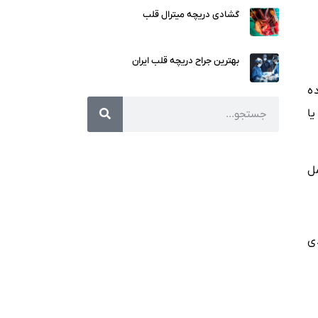
گشادی دریچه میترال قلب
بهترین جراح دریچه قلب ایران
ه
ا
ل
ی