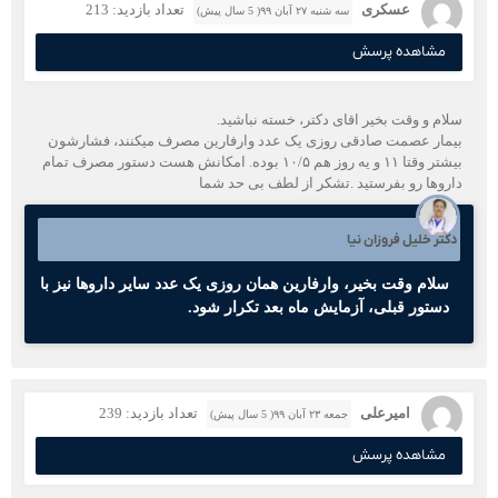
عسکری
تعداد بازدید: 213
سه شنبه ۲۷ آبان ۹۹( 5 سال پیش)
مشاهده پرسش
سلام و‌ وقت بخیر اقای دکتر، خسته نباشید.
بیمار عصمت صادقی روزی یک عدد وارفارین مصرف میکنند، فشارشون
بیشتر وقتا ۱۱ و یه روز هم ۱۰/۵ بوده. امکانش هست دستور مصرف تمام
داروها رو بفرستید .تشکر از لطف بی حد شما
دکتر خلیل فروزان نیا
سلام وقت بخیر، وارفارین همان روزی یک عدد سایر داروها نیز با
دستور قبلی، آزمایش ماه بعد تکرار شود.
امیرعلی
تعداد بازدید: 239
جمعه ۲۳ آبان ۹۹( 5 سال پیش)
مشاهده پرسش