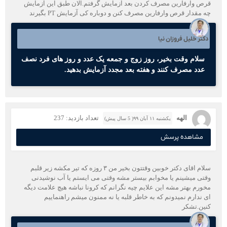
قرص وارفارین مصرف کردن بعد آزمایش گرفتم.الان طبق این آزمایش
چه مقدار قرص وارفارین مصرف کنن و دوباره کی آزمایش PT بگیرند
دکتر خلیل فروزان نیا
سلام وقت بخیر، روز زوج و جمعه یک عدد و روز های فرد نصف
عدد مصرف کنند و هفته بعد مجدد آزمایش بدهید.
الهه
تعداد بازدید: 237
یکشنبه ۱۱ آبان ۹۹( 5 سال پیش)
مشاهده پرسش
سلام اقای دکتر خوبین وقتتون بخیر من ۳ روزه که تیر مکشه زیر قلبم
وقتی میشینم یا مخوابم بیستر مشه وقتی می ایستم یا آب نوشیدنی
مخورم بهتر مشه این علایم چیه نگرانم که کرونا نباشه هیچ علامت دیگه
ای ندارم نمیدونم که به خاطر قلبه یا نه ممنون میشم راهنماییم
کنین.تشکر