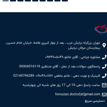
تهران بزرگراه نیایش غرب ، بعد از بلوار کبیری طامه، خیابان امام حسین،
بیمارستان عرفان نیایش
مشاوره جراحی : آقای خانلو ۰۹۱۲۴۷۰۵۰۴۸
پاسخگوی سوالات بعد از عمل : آقای منتظری 09304516119
کلینیک و نوبت دهی : خانم عاطفی ۰۹۱۰۴۸۰۸۱۶۶- 02149796289
ساعت پاسخ دهی 10 الی 17 روز های شنبه الی چهارشنبه
forouzan.doctor[at]gmail.com
دسترسی سریع