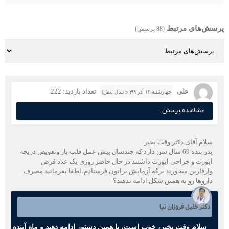
پرسش‌های مرتبط
(88 پرسش)
علی
تعداد بازدید: 222
چهارشنبه ۱۲ آذر ۹۹( 5 سال پیش)
مشاهده پرسش
سلام آقای دکتر وقت بخیر
پدر بنده 69 سال سن دارد که چندسال پیش عمل قلب باز وتعویض دریچه
ایورت و جراحی ایورت داشتند در حال حاضر روزی یک عدد قرص
وارفارین میخورند برگه آزمایش براتون فرستادم،لطفا بفرمائید مصرف
داروها رو به همین شکل ادامه بدهند؟
دکتر خلیل فروزان نیا
سلام وقت بخیر، خوب است، با همین دستور ادامه دهید و ماه آینده