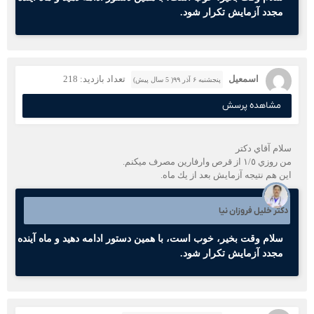
مجدد آزمایش تکرار شود.
اسمعيل
تعداد بازدید: 218
پنجشنبه ۶ آذر ۹۹( 5 سال پیش)
مشاهده پرسش
سلام آقاي دكتر
من روزي ١/٥ از قرص وارفارين مصرف ميكنم.
اين هم نتيجه آزمايش بعد از يك ماه.
دکتر خلیل فروزان نیا
سلام وقت بخیر، خوب است، با همین دستور ادامه دهید و ماه آینده
مجدد آزمایش تکرار شود.