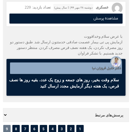
عسکری
تعداد بازدید: 220
دوشنبه ۲۸ مهر ۹۹( 5 سال پیش)
مشاهده پرسش
با عرض سلام و‌خداقووت
ازمایش پی تی بیمار عصمت صادقی خدمتتون ارسال شد. طبق دستور دو
روز مصرف نکردن، یک هفته نصف قرص مصرف کردن. منتظر دستور
جدید هستیم. با تشکر فراوان
دکتر خلیل فروزان نیا
سلام وقت بخیر، روز های جمعه و زوج یک عدد، بقیه روز ها نصف
قرص، یک هفته دیگر آزمایش مجدد ارسال کنید
9
8
7
6
5
4
3
2
1