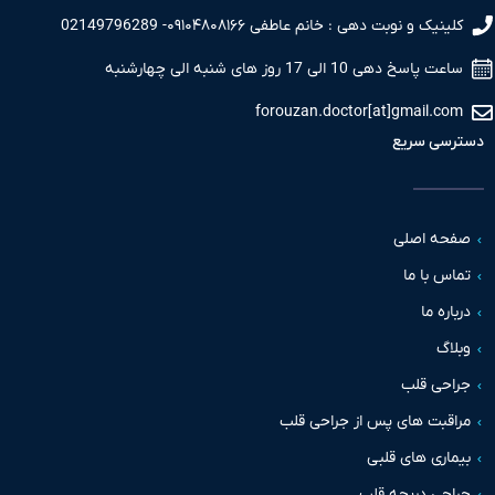
کلینیک و نوبت دهی : خانم عاطفی ۰۹۱۰۴۸۰۸۱۶۶- 02149796289
ساعت پاسخ دهی 10 الی 17 روز های شنبه الی چهارشنبه
forouzan.doctor[at]gmail.com
دسترسی سریع
صفحه اصلی
تماس با ما
درباره ما
وبلاگ
جراحی قلب
مراقبت های پس از جراحی قلب
بیماری های قلبی
جراحی دریچه قلب