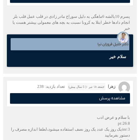
پسرم 10یالشه 6ماهگی به دلیل سوراخ مادر زادی در قلب عمل قلب بلز
انجام دادها خطر ابتلا به کرونا نسبت به بچه های معمولی بیشتر هست یا
خیر
دکتر خلیل فروزان نیا
سلام خیر
زهرا
تعداد بازدید: 238
جمعه ۱۸ تیر ۰( 5 سال پیش)
مشاهده پرسش
با سلام و عرض ادب
pt:26.8
inr:3یک روز یک عدد یک روز نصف استفاده میشود،لطفا اندازه مصرف را
دستور بفرمایید