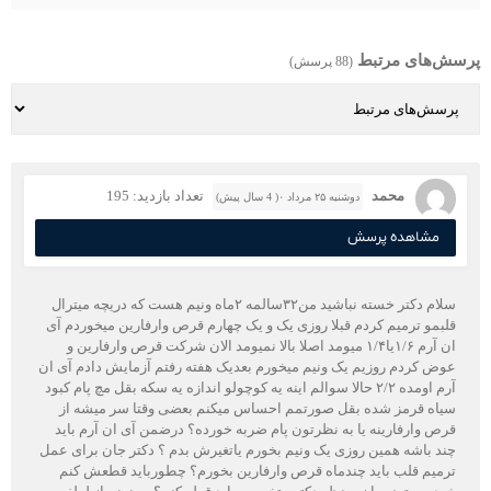
پرسش‌های مرتبط
(88 پرسش)
محمد
تعداد بازدید: 195
دوشنبه ۲۵ مرداد ۰( 4 سال پیش)
مشاهده پرسش
سلام دکتر خسته نباشید من۳۲سالمه ۲ماه ونیم هست که دریچه میترال
قلبمو ترمیم کردم قبلا روزی یک و یک چهارم قرص وارفارین میخوردم آی
ان آرم ۱/۶یا۱/۴ میومد اصلا بالا نمیومد الان شرکت قرص وارفارین و
عوض کردم روزیم یک ونیم میخورم بعدیک هفته رفتم آزمایش دادم آی ان
آرم اومده ۲/۲ حالا سوالم اینه یه کوچولو اندازه یه سکه بقل مچ پام کبود
سیاه قرمز شده بقل صورتمم احساس میکنم بعضی وقتا سر میشه از
قرص وارفارینه یا به نظرتون پام ضربه خورده؟ درضمن آی ان آرم باید
چند باشه همین روزی یک ونیم بخورم یاتغیرش بدم ؟ دکتر جان برای عمل
ترمیم قلب باید چندماه قرص وارفارین بخورم؟ چطورباید قطعش کنم