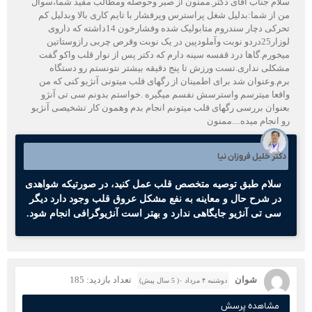
سلام جناب آقای دکتر.ممنون از صبر وحوصله ومطالب مفید شما،سوال
من از شما:بدلیل شغل پراسترس وپرفشار با تایم کاری بالا وبدلیل کم
تحرکی دچار سندروم متابولیک شده وفشارخون 14داشته که داروی
لوزار25دردو نوبت وآملودپین در یک نوبت وقرص چربی رازوستاتین
میخورم.گاها درد قفسه سینه دارم که دکتر پس از نوار قلب واکو گفت
مشکلی نداری.تست ورزش تا پنج دقیقه بیشتر نتونستم رو دستگاه
برم.وعنوان شد برای اطمینان از رگهای قلب میتونی آنژیو کنی که من
واقعا میترسم واسترسش نفسم میگیره .خواستم بدونم سی تی آنژو
بعنوان بررسی رگهای قلب میتونم انجام بدم وهمون کار تشخیصی آنژیو
رو انجام میده....ممنون
دکتر خلیل فروزان نیا
سلام طبق توصیه متخصص قلب عمل کنید، در صورتیکه شواهدی
در شرح حال و معاینه به نفع مشکل عروق قلب وجود دارد دیگر
سی تی آنژیو جایگاهی ندارد و بهتر است آنژیوگرافی انجام شود.
شوان
تعداد بازدید: 185
دوشنبه ۴ مرداد ۰( 5 سال پیش)
مشاهده پرسش