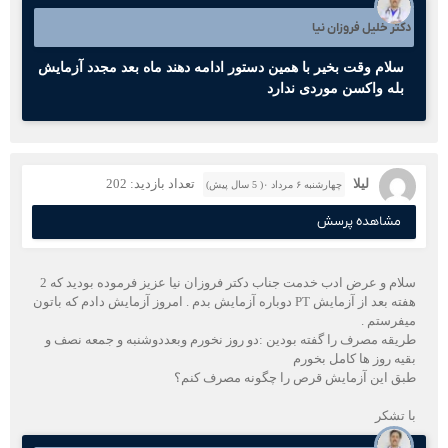
دکتر خلیل فروزان نیا
سلام وقت بخیر با همین دستور ادامه دهند ماه بعد مجدد آزمایش
بله واکسن موردی ندارد
لیلا
تعداد بازدید: 202
چهارشنبه ۶ مرداد ۰( 5 سال پیش)
مشاهده پرسش
سلام و عرض ادب خدمت جناب دکتر فروزان نیا عزیز فرموده بودید که 2
هفته بعد از آزمایش PT دوباره آزمایش بدم . امروز آزمایش دادم که باتون
میفرستم .
طریقه مصرف را گفته بودین :دو روز نخورم وبعددوشنبه و جمعه نصف و
بقیه روز ها کامل بخورم
طبق این آزمایش قرص را چگونه مصرف کنم؟
با تشکر