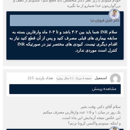
خودم میتونم یا زیر نظر دکتر متخصص باید قطع کنم؟ ممنونم از لطف و
بزرگواریتون خدا شمارو از ما نگیره
دکتر خلیل فروزان نیا
سلام INR شما باید بین ۲-۳ باشد و تا ۳-۶ ماه وارفارین بسته به
سابقه بیماری های قبلی مصرف کنید و پس از آن قطع کنید نیاز به
اقدام دیگری نیست. کبودی های مختصر نیز در صورتیکه INR
کنترل است موردی ندارد.
اسمعيل
تعداد بازدید: 215
جمعه ۸ مرداد ۰( 5 سال پیش)
مشاهده پرسش
سلام آقاي دكتر، وقت بخير
يك روز در ميان ١ و ١/٥ عدد وارفارين مصرف ميكنم.
اين عكس نتيجه آزمايش اين ماه است.
و اينكه، ميتونم واكسن كرونا بزنم؟