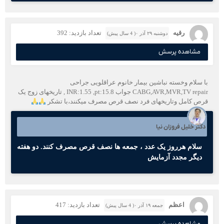
رقیه
تعداد بازدید: 392
دوشنبه ۲۹ آذر ۰( 4 سال پیش)
مشاهده پرسش
با سلام وخسته نباشین بیمار خانوم عراقلویی جراحی
CABG,AVR,MVR,TV repair جواب INR:1.55 ,pt:15.8 , تاریخهای زوج یک
قرص کامل وتاریخهای فرد نصف قرص مصرف میکنند،با تشکر
دکتر خلیل فروزان نیا
سلام هرروز یک عدد ، جمعه ها نصف قرص مصرف کنند. دو هفته
دیگر مجدد آزمایش
اعظم
تعداد بازدید: 417
جمعه ۱۹ آذر ۰( 4 سال پیش)
مشاهده پرسش