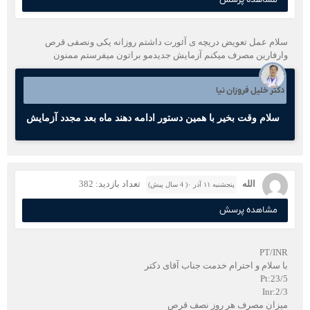
سلام عمل تعویض دریچه ی آئورت داشتم روزانه یکی ونصفی قرص
وارفارین مصرف میکنم آزمایش جدیدمو براتون میفرستم ممنون
دکتر خلیل فروزان نیا
سلام وقت بخیر با همین دستور ادامه دهند ماه بعد مجدد آزمایش
الله
تعداد بازدید: 382
پنجشنبه ۱۱ آذر ۰( 4 سال پیش)
مشاهده پرسش
PT/INR
با سلام و احترام خدمت جناب آقای دکتر
Pt:23/5
Inr:2/3
میزان مصرف هر روز نصف قرص