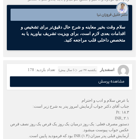
دکتر خلیل فروزان نیا
سلام وقت بخیر معاینه و شرح حال دقیق‌تر برای تشخیص و
اقدامات بعدی لازم است، برای ویزیت تشریف بیاورید یا به
متخصص داخلی قلب مراجعه کنید.
اسفندیار
تعداد بازدید: 178
یکشنبه ۲۷ تیر ۰( 5 سال پیش)
مشاهده پرسش
با عرض سلام و ادب و احترام
جناب آقای دکتر جواب آزمایش امروز پدر به شرح زیر است:
Pt: ۱۸.۳
INR,:۲.۱
دستور مصرف فعلی: یک روز درمیان یک روز یک قرص یک روز نصف قرص
عکس جواب پیوست میشود.
آزمایش قبلی پدر میزان INR (۱.۴) بود که فرمودید پایین است.