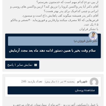
از بین دو pt کدام مهم است که خدمتتون بفرستم؟
آقای دکتر آیا پدر واکسن کرونا را تزریق کند؟ ازبین واکسن های روسی و
ایرانی و چینی کدام‌یک برای پدر بهتر هست؟
آقای دکتر پدر همیشه میگوید کف پاهایش داغ است و میسوزد.
قرص‌هایی که کلا مصرف میکنند وارفارین و فوروزماید ۴۰نصفی و بتالکو
۲.۵ یک عدد.
با تشکر فراوان
دکتر خلیل فروزان نیا
سلام وقت بخیر با همین دستور ادامه دهند ماه بعد مجدد آزمایش
نمایش سایر 1 پاسخ
شهربانو
تعداد بازدید: 246
پنجشنبه ۲۴ تیر ۰( 5 سال پیش)
مشاهده پرسش
با عمل دایسکشن آئورت روز ۲۰تیرماه از بیمارستان عرفان مرخص و