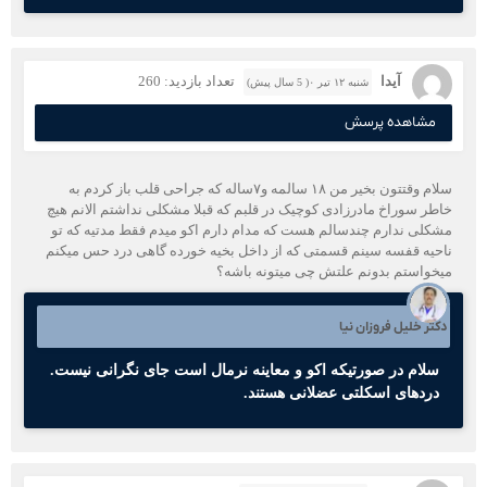
آیدا
تعداد بازدید: 260
شنبه ۱۲ تیر ۰( 5 سال پیش)
مشاهده پرسش
سلام وقتتون بخیر من ۱۸ سالمه و۷ساله که جراحی قلب باز کردم به
خاطر سوراخ مادرزادی کوچیک در قلبم که قبلا مشکلی نداشتم الانم هیچ
مشکلی ندارم چندسالم هست که مدام دارم اکو میدم فقط مدتیه که تو
ناحیه قفسه سینم قسمتی که از داخل بخیه خورده گاهی درد حس میکنم
میخواستم بدونم علتش چی میتونه باشه؟
دکتر خلیل فروزان نیا
سلام در صورتیکه اکو و معاینه نرمال است جای نگرانی نیست.
دردهای اسکلتی عضلانی هستند.