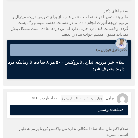
سلام آقای دکتر
مادر بنده تقریبا دو هفته است عمل قلب باز برای تعویض دریچه میترال و
ترمیم دریچه آئورت انجام داده اند در قسمت قفسه سینه و رگ پشت
گردن و قسمت کتف درد جزیی دارد آیا این دردها عادی است مشکل پیش
نمی‌آید ممنون میشم جواب بنده را بدهید
دکتر خلیل فروزان نیا
سلام خیر موردی ندارد، ناپروکسن ۵۰۰ هر ۸ ساعت تا زمانیکه درد
دارند مصرف شود.
جلیل
تعداد بازدید: 201
چهارشنبه ۳۰ تیر ۰( 5 سال پیش)
مشاهده پرسش
سلام اکنونتان شاد شاد اشکالی نداره من واکسن کرونا بزنم به قلبم
آسیبی نمیزنه