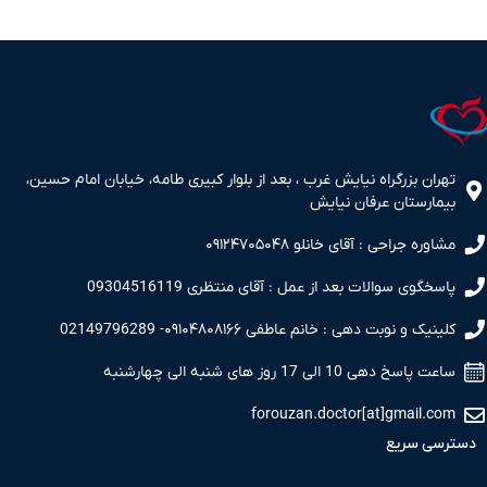
تهران بزرگراه نیایش غرب ، بعد از بلوار کبیری طامه، خیابان امام حسین،
بیمارستان عرفان نیایش
مشاوره جراحی : آقای خانلو ۰۹۱۲۴۷۰۵۰۴۸
پاسخگوی سوالات بعد از عمل : آقای منتظری 09304516119
کلینیک و نوبت دهی : خانم عاطفی ۰۹۱۰۴۸۰۸۱۶۶- 02149796289
ساعت پاسخ دهی 10 الی 17 روز های شنبه الی چهارشنبه
forouzan.doctor[at]gmail.com
دسترسی سریع