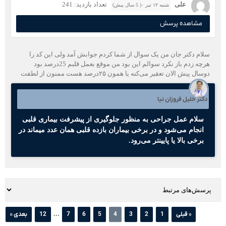
علی
تعداد بازدید: 241
شنبه ۱۲ تیر ۰( 5 سال پیش)
مشاهده پرسش
سلام دکتر جان من یک سوال از شما کردم جوابش آمد ولی این کد را
هرچه زدم باز نکرد سوالم این بود من موقع بعمل قلبم 25درصد بود
دوسال پیش الان تعقیر می‌کنه یا همون ۲۵درصد هست ممنون از لطفت
دکتر خلیل فروزان نیا
سلام عمل جراحی به منظور جلوگیری از پیشرفت بیماری قلبی
انجام می‌شود و در برخی بیماران بازده قلبی همان عدد میماند در
برخی بالا یا پایینتر می‌رود.
...
« قبلی
1
2
3
4
5
6
7
12
بعدی »