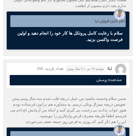
ندارم بچه دارم ممنون از لطفت
دکتر خلیل فروزان نیا
سلام با رعایت کامل پروتکل ها کار خود را انجام دهید و اولین
فرصت واکسن بزنید.
لیلا
تعداد بازدید: 208
دوشنبه ۱۴ تیر ۰( 5 سال پیش)
مشاهده پرسش
ضمن سلام وخسته نباشید من عمل دریچه قلب شدم سه سال ونیم پیش
.تعویض دریچه میترال ویکی ترمیم .یه مشاوره هم براتون فرستاده بودم
هنوز جواب ندادید بی زحمت پی گیری کنید و اینکه من آزمایش ptدادم می
فرستم لطفاً طریقه مصرف قرص وارفارین را بنویسید .
این را هم ذکر کنم. که روزی یه قرص روز جمعه نصف می‌خوردم