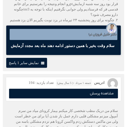
قرار بود روز سه شنبه ازمایشptرو انجام ونتیجه را بفرستیم برای خانم
قدسی فر که فرستادیم ولی جوابی نگرفتیم اینکه با توجه به inr3چگونه
دارو مصرف شود؟
۲. چگونه برای روز پنجشنبه ۲۴ تیرماه در یزد نوبت بگیریم الان یزد هستیم
دکتر خلیل فروزان نیا
سلام وقت بخیر با همین دستور ادامه دهند ماه بعد مجدد آزمایش
نمایش سایر 1 پاسخ
ادریس
تعداد بازدید: 194
جمعه ۱ مرداد ۰( 5 سال پیش)
مشاهده پرسش
سلام من دریک مطب شخصی کار میکنم بیمار کرونای میاد من سرم
آمپول میزنم مشکلی قلبی دارم عمل باز شدن آیا برای من خطر است
ولی من ماکس دستکش زدم واکسن کرونا هم نزدم مشکلی باسه من
هست چکار کنم راهنماییم کنی ممنون مجبورم کار کنم وضع مالی خوبی