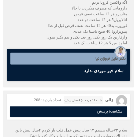
اگه واکسن کرونا بزنم
داروهایی که مصرف میکردن تا حالا
متازیرو هر 12 ساعت نصف قرص
انالاپریل5 هر 12 ساعت دو عدد
فوروزماید40 هر 12 ساعت نصف قرص قبل از غذا
پنتوپرازول40 صبح ناشتا یک عددی
وارفارین یک روز یکی روز بعد یکی و نیم یکدر میون
آملودپیین 5 هر 12 ساعت یک عدد
دکتر خلیل فروزان نیا
سلام خیر موردی ندارد
زالی
تعداد بازدید: 208
شنبه ۱۶ مرداد ۰( 4 سال پیش)
مشاهده پرسش
سلام ۷۲ساله هستم ۱۳ سال پیش عمل قلب باز کردم ۴سال پیش بالن
زدم الان دوباره راه میرم نفس کم میارم باید چکار کنم با تشکر