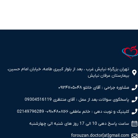
تهران بزرگراه نیایش غرب ، بعد از بلوار کبیری طامه، خیابان امام حسین،
بیمارستان عرفان نیایش
مشاوره جراحی : آقای خانلو ۰۹۱۲۴۷۰۵۰۴۸
پاسخگوی سوالات بعد از عمل : آقای منتظری 09304516119
کلینیک و نوبت دهی : خانم عاطفی ۰۹۱۰۴۸۰۸۱۶۶- 02149796289
ساعت پاسخ دهی 10 الی 17 روز های شنبه الی چهارشنبه
forouzan.doctor[at]gmail.com