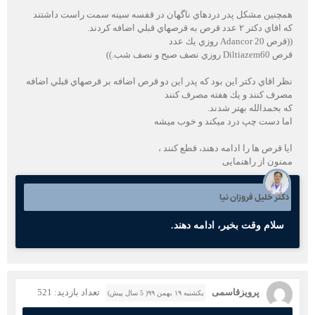
همچنين مشكل پدر دردهاي ناگهان در قفسه سينه سمت راست داشتند
كه اقاي دكتر ٢ عدد قرص به قرصهاي قبلي اضافه كردند.
((قرص Adancor 20 روزي يك عدد
قرص Diltiazem60 روزي نصف صبح و نصف شب.))
نظر اقاي دكتر اين بود كه پدر اين دو قرص اضافه بر قرصهاي قبلي اضافه
مصرف كنند و يك هفته مصرف كنند
كه بحمدالله بهتر شدند.
اما دست چپ درد میکند و خوب میشه
ایا قرص ها را ادامه دهند، قطع کنند ،
ممنون از راهنمایی
دکتر خلیل فروزان نیا
سلام وقت بخیر، ادامه دهند.
پرویزقاسمی
تعداد بازدید: 521
یکشنبه ۱۹ بهمن ۹۹( 5 سال پیش)