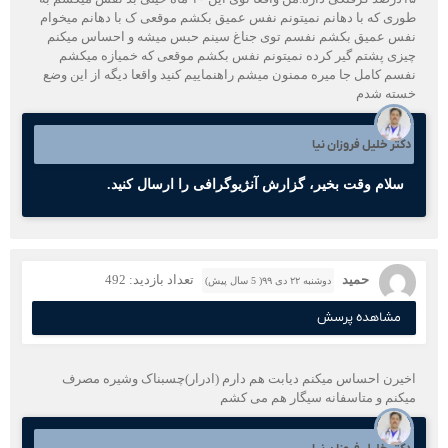
طوری که با دهانم نمیتونم نفس عمیق بکشم موقعی ک با دهانم میخوام
نفس عمیق بکشم نفسم توی جناغ سینم حبس میشه و احساس میکنم
چیزی پشتم گیر کرده نمیتونم نفس بکشم موقعی که خمیازه میکشم
نفسم کامل جا میره ممنون میشم راهنماییم کنید واقعا دیگه از این وضع
خسته شدم
دکتر خلیل فروزان نیا
سلام وقت بخیر، گزارش آنژیوگرافی را ارسال کنید.
حمید
تعداد بازدید: 492
دوشنبه ۲۲ دی ۹۹( 5 سال پیش)
مشاهده پرسش
اخیرن احساس میکنم دیابت هم دارم (ادرار)چسبناک وشیره مصرف
میکنم و متاسفانه سیگار هم می کشم