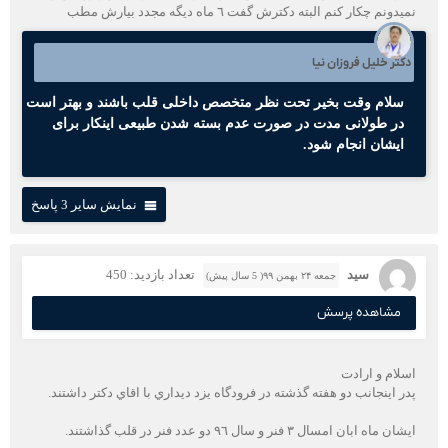
نميدونم چكار كنم البته دكترش گفت ٦ ماه ديگه مجدد بيارش مطب
دکتر خلیل فروزان نیا
سلام وقت بخیر تحت نظر متخصص داخلی قلب باشند و بهتر است
در طولانی مدت در صورت عدم بسته شدن طبیعی اینکار برای
ایشان انجام شود.
نمایش سایر 3 پاسخ
سید
تعداد بازدید: 450
جمعه ۲۴ بهمن ۹۹( 5 سال پیش)
مشاهده پرسش
اسلام و ارادت
پدر اينجانب دو هفته گذشته در فرودگاه يزد ديداري با اقاي دكتر داشتند.
ايشان ماه ابان امسال ٣ فنر و سال ٩٦ دو عدد فنر در قلب گذاشتند.