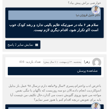
عوارضی براش پیش بیاد؟
دکتر خلیل فروزان نیا
سلام هر ۶ ماه در صورتیکه علایم بالینی ندارد و رشد کودک خوب
است اکو تکرار شود، اقدام دیگری لازم نیست.
نمایش سایر 2 پاسخ
زهرا
تعداد بازدید: 416
پنجشنبه ۳۰ اردیبهشت ۰( 5 سال پیش)
مشاهده پرسش
باعرض ادب واحترام،پسری ۳سال و۹ماهه دارم درسال ۹۸ عمل باز بدلیل
اندوکاردیت انجام داده،الان دو سه روزیست که ناگهان با تنگی نفس
مواجه می شود وروی گلویش دست می گذارد،حال تکلیف من چیست آیا
باید برای تعویض دریچه اقدام کنم یا هنوز صبر نمایم؟