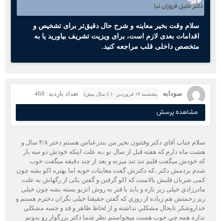
دکتر خلیل فروزان نیا
سلام وقت بخیر معاینه و شرح حال دقیق‌تر برای تشخیص و
اقدامات بعدی لازم است، برای ویزیت تشریف بیاورید یا به
متخصص داخلی قلب مراجعه کنید.
سودابه
تعداد بازدید: 468
پنجشنبه ۱۲ فروردین ۰( 5 سال پیش)
مشاهده پرسش
سلام جناب آقاي دكتر وقتتون بخير من بندرعباس هستم دختر ٣/٨ سال و
هشت ماه دارم که هفته قبل از سال نو ،به علت اینکه خودش دو سه بار
كه خودش ميگفت قلبم تند تند ميزنه و بعد از چند دقيقه ميگفت خوب
شدم بردمش دکتر ،که دکترش گفت معاینات خوبه اما بهتره اکو بشه چون
کمی ضربان قلبش بالاست که اکو گرفتن و گفتن یکی از رگهاش به علت
مادرزادي خیلی ریز بازه و باید با فنر به روش انژيو بسته بشه چون خيلي
ريز زحمتش هم زياده از روزي كه گفتن حقيقتا خیلی نگران دخترم هستم و
خداروشكر تابحال مشكلي نداشته و از لحاظ ظاهر و قد و جسه مشكلي
نداره همه چي خوب هست میخواستم نظر شما دكتر بزرگوار رو بدونم