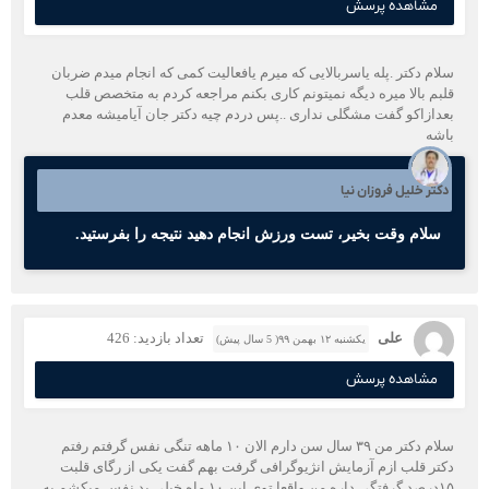
مشاهده پرسش
سلام دکتر .پله یاسربالایی که میرم یافعالیت کمی که انجام میدم ضربان
قلبم بالا میره دیگه نمیتونم کاری بکنم مراجعه کردم به متخصص قلب
بعدازاکو گفت مشگلی نداری ..پس دردم چیه دکتر جان آیامیشه معدم
باشه
دکتر خلیل فروزان نیا
سلام وقت بخیر، تست ورزش انجام دهید نتیجه را بفرستید.
علی
تعداد بازدید: 426
یکشنبه ۱۲ بهمن ۹۹( 5 سال پیش)
مشاهده پرسش
سلام دکتر من ۳۹ سال سن دارم الان ۱۰ ماهه تنگی نفس گرفتم رفتم
دکتر قلب ازم آزمایش انژیوگرافی گرفت بهم گفت یکی از رگای قلبت
۱۵درصد گرفتگی داره.من واقعا توی این ۱۰ ماه خیلی بد نفس میکشم به