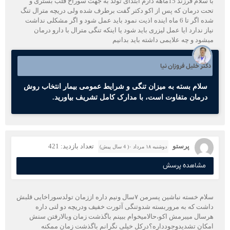
با سلام فرزند 15ماهه دارم ابتدای تولد به جهت سوراخ قلب بستری و
تحت درمان که پس از اکو دکتر گفت برطرف شده ولی دریچه مترال تنگ
شده اگر تا 6 ماه اینده اذیت نمود باید عمل شود و اگر مشکلی نداشت
نیاز ندارد ایا عمل لیزری باید شود یا اینکه تنگی مترال با دارو درمان
میشود و چه علایمی داشته باید بدانیم
دکتر خلیل فروزان نیا
سلام بسته به میزان تنگی و شرایط عمومی بیمار انتخاب روش
درمان متفاوت است، با مدارک کامل تشریف بیاورید.
پرستو
تعداد بازدید: 421
دوشنبه ۱۸ مرداد ۰( 4 سال پیش)
مشاهده پرسش
سلام خسته نباشین پسرمن ۷سال ونیم داره اززمان تولدسوراخایی قلبش
داشت که به مروربسته شدوتنگی آئورت خفیف ودریچه دو لتی داره
هرسال میبرمش اکو،حالامیخوام ببینم باگذشت زمان وبالارفتن سنش
امکان تشدیدوجودداره؟درکل خیلی نگرانم باگذشت زمان ممکنه