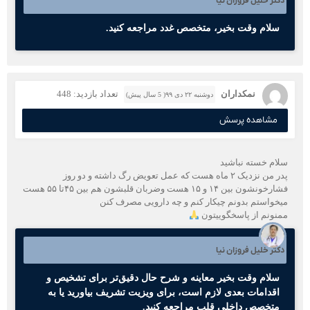
دکتر خلیل فروزان نیا
سلام وقت بخیر، متخصص غدد مراجعه کنید.
نمکداران
تعداد بازدید: 448
دوشنبه ۲۲ دی ۹۹( 5 سال پیش)
مشاهده پرسش
سلام خسته نباشید
پدر من نزدیک ۲ ماه هست که عمل تعویض رگ داشته و دو روز
فشارخونشون بین ۱۴ و ۱۵ هست وضربان قلبشون هم بین ۴۵تا ۵۵ هست
میخواستم بدونم چیکار کنم و چه دارویی مصرف کنن
ممنونم از پاسخگوییتون
دکتر خلیل فروزان نیا
سلام وقت بخیر معاینه و شرح حال دقیق‌تر برای تشخیص و
اقدامات بعدی لازم است، برای ویزیت تشریف بیاورید یا به
متخصص داخلی قلب مراجعه کنید.