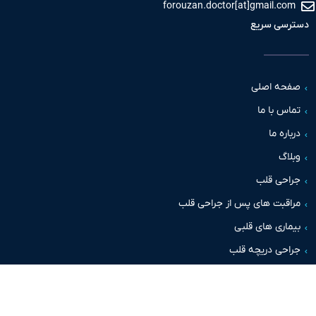
forouzan.doctor[at]gmail.c
سی سریع
حه اصلی
س با ما
اره ما
اگ
حی قلب
قبت های پس از جراحی قلب
اری های قلبی
حی دریچه قلب