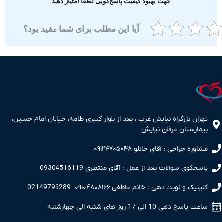
جهت بهبود کیفیت پاسخ‌گویی لطفا امتیاز دهید
آیا این مطلب برای شما مفید بود؟
ران بزرگراه نیایش غرب ، بعد از بلوار کبیری طامه، خیابان امام حسین،
مارستان عرفان نیایش
اوره جراحی : آقای خانلو ۰۹۱۲۴۷۰۵۰۴۸
سخگوی سوالات بعد از عمل : آقای منتظری 09304516119
نیک و نوبت دهی : خانم عاطفی ۰۹۱۰۴۸۰۸۱۶۶- 02149796289
 پاسخ دهی 10 الی 17 روز های شنبه الی چهارشنبه