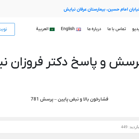
 خیابان امام حسین، بیمارستان عرفان نیایش
نوب
دیو
تماس با ما
درباره ما
English
العربية
رسش و پاسخ دکتر فروزان نیا
فشارخون بالا و نبض پایین – پرسش 781
زدید: 449