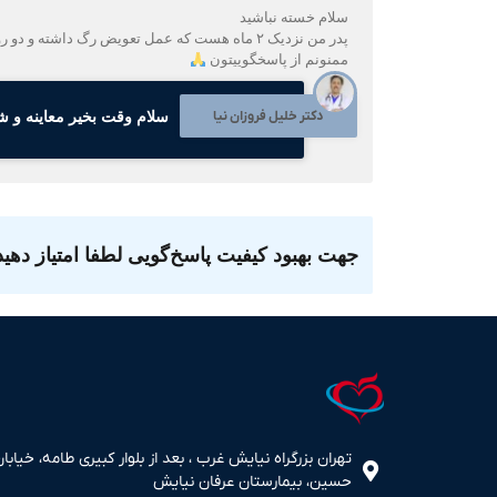
سلام خسته نباشید
پدر من نزدیک ۲ ماه هست که عمل تعویض رگ داشته و دو روز فشارخونشون بین ۱۴ و ۱۵ هست وضربان قلبشون هم بین ۴۵تا ۵۵ هست میخواستم بدونم چیکار کنم و چه دارویی مصرف کنن
ممنونم از پاسخگوییتون
دکتر خلیل فروزان نیا
سلام وقت بخیر معاینه و ش
جهت بهبود کیفیت پاسخ‌گویی لطفا امتیاز دهید
تهران بزرگراه نیایش غرب ، بعد از بلوار کبیری طامه، خیابان
حسین، بیمارستان عرفان نیایش