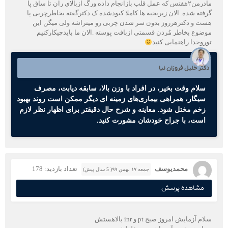
مادرمن۲هفتس که عمل قلب بازانجام داده ورگ ازبالای ران تا ساق پا
گرفته شده..الان زیربخیه ها کاملا کبودشده ک دکترگفته بخاطرچربی پا
هست و دکترهرروز بدون سر شدن چربی رو میتراشه ولی میگن این
موضوع بخاطر مُردن قسمتی ازبافت پوسته‌ .الان ما بایدچیکارکنیم
توروخدا راهنمایی کنید
دکتر خلیل فروزان نیا
سلام وقت بخیر، در افراد با وزن بالا، سابقه دیابت، مصرف
سیگار، همراهی بیماری‌های زمینه ای دیگر ممکن است روند بهبود
زخم مختل شود. معاینه و شرح حال دقیقتر برای اظهار نظر لازم
است، با جراح خودشان مشورت کنید.
محمدیوسف
تعداد بازدید: 178
جمعه ۱۷ بهمن ۹۹( 5 سال پیش)
مشاهده پرسش
سلام آزمایش امروز صبح pt و inr بالاهستش