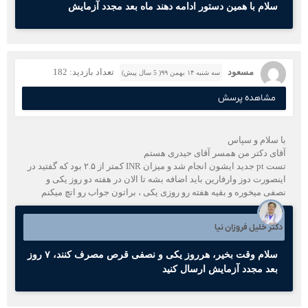
سلام با همین دستور ادامه دهند ماه بعد مجدد آزمایش
مسعود
تعداد بازدید: 182
سه شنبه ۱۴ بهمن ۹۹( 5 سال پیش)
مشاهده پرسش
با سلام و سپاس
آقای دکتر من همسر آقای حیدری هستم
تست pt جدید ایشون انجام شد و میزان INR کمتر از ۲.۵ بود که گفتید در
اینصورت دوز وارفارین باید اضافه بشه تا الان در هفته دو روز یکی و
نصفی میخوره و بقیه هفته رو روزی یکی ، براتون جواب رو اتچ میکنم
دکتر خلیل فروزان نیا
سلام وقت بخیر، هرروز یکی و نصفی قرص مصرف کنند، ۷ روز
بعد مجدد آزمایش ارسال کنید