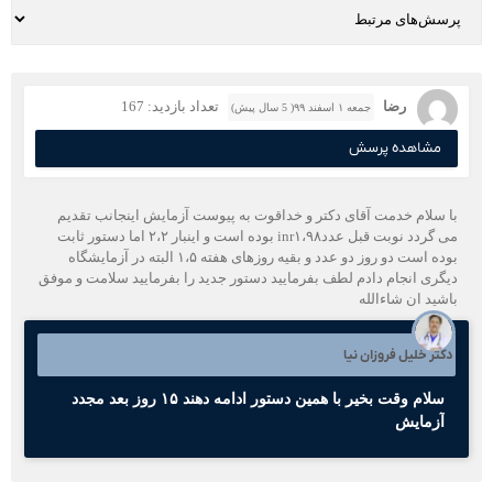
رضا
تعداد بازدید: 167
جمعه ۱ اسفند ۹۹( 5 سال پیش)
مشاهده پرسش
با سلام خدمت آقای دکتر و خداقوت به پیوست آزمایش اینجانب تقدیم
می گردد نوبت قبل عددinr۱،۹۸ بوده است و اینبار ۲،۲ اما دستور ثابت
بوده است دو روز دو عدد و بقیه روزهای هفته ۱،۵ البته در آزمایشگاه
دیگری انجام دادم لطف بفرمایید دستور جدید را بفرمایید سلامت و موفق
باشید ان شاءالله
دکتر خلیل فروزان نیا
سلام وقت بخیر با همین دستور ادامه دهند ۱۵ روز بعد مجدد
آزمایش