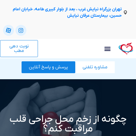
تهران بزرگراه نیایش غرب ، بعد از بلوار کبیری طامه، خیابان امام
حسین، بیمارستان عرفان نیایش
نوبت دهی
مطب
مشاوره تلفنی
پرسش و پاسخ آنلاین
چگونه از زخم محل جراحی قلب
مراقبت کنم؟