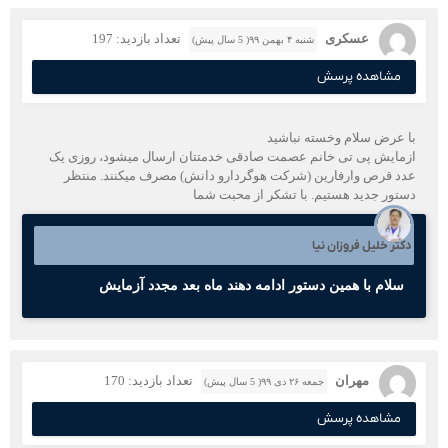
عسکری
تعداد بازدید: 197
شنبه ۴ بهمن ۹۹( 5 سال پیش)
مشاهده پرسش
با عرض سلام و‌خسته نباشید
ازمایش پی تی خانم عصمت صادقی خدمتتان ارسال میشود، روزی یک
عدد قرص وارفارین (شرکت هوگردارو دانش) مصرف میکنند. منتظر
دستور جدید هستیم. با تشکر از محبت شما
دکتر خلیل فروزان نیا
سلام با همین دستور ادامه دهند ماه بعد مجدد آزمایش
مهران
تعداد بازدید: 170
جمعه ۲۶ دی ۹۹( 5 سال پیش)
مشاهده پرسش