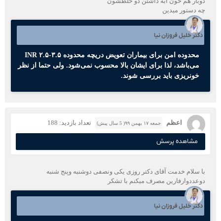
دوبار هم خون آبه داشتن دو خلطشون
چه دستور میدین
دکتر خلیل فروزان نیا
محدوده امن برای بیماران تعویض دریچه محدوده INR ۲.۵-۳.۵
می‌باشد، لذا برای ایشان بالا محسوب نمی‌شود. ولی حتما از نظر
خونریزی باید بررسی شوند.
اعظم
تعداد بازدید: 188
جمعه ۱۷ بهمن ۹۹( 5 سال پیش)
مشاهده پرسش
با سلام خدمت آقای دکتر روزی یکی ونصفی دوشنبه وپنج شنبه
دوعددوارفارین مصرف میکنم با تشکر
دکتر خلیل فروزان نیا