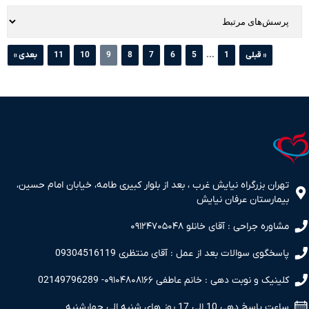
...
« قبلی
1
5
6
7
8
9
10
11
بعدی »
تهران بزرگراه نیایش غرب ، بعد از بلوار کبیری طامه، خیابان امام حسین،
بیمارستان عرفان نیایش
مشاوره جراحی : آقای خانلو ۰۹۱۲۴۷۰۵۰۴۸
پاسخگوی سوالات بعد از عمل : آقای منتظری 09304516119
کلینیک و نوبت دهی : خانم عاطفی ۰۹۱۰۴۸۰۸۱۶۶- 02149796289
ساعت پاسخ دهی 10 الی 17 روز های شنبه الی چهارشنبه