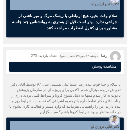
دکتر خلیل فروزان نیا
سلام وقت بخیر، هیچ ارتباطی با ریسک مرگ و میر ناشی از
جراحی ندارد. بهتر است قبل از بستری به روانشناس چند جلسه
مشاوره برای کنترل اضطراب مراجعه کنند
رضا
تعداد بازدید: 275
دوشنبه ۱۴ مهر ۹۹( 5 سال پیش)
مشاهده پرسش
با سلام و خدا قوت بنده رضا اسماعیلی هستم ، سال 97 توسط آقای دکتر
تعویض دریچه میترال شدم. اکنون برای پروژه ای در سازمان پژوهش
دعوت به کار شدم منتها به دلیل شیوع کرونا و شرایط قلبی تردید دارم از
جناب آقای دکتر تقاضا دارم باتوجه به اشرافی که نسبت به شرایط روز و
بنده دارند، من را راهنمایی بفرمایند که وارد مسیر و فعالیت کاری بشوم یا
در خانه منتظر بهبود شرایط کرونا باشم؟ سپاسگزارم
دکتر خلیل فروزان نیا