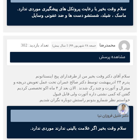
سلام وقت بخیر با رعایت پروتکل های پیشگیری موردی ندارد.
ماسک ، شیلد، شستشو دست ها و ضد عفونی وسایل
محمدرضا
تعداد بازدید: 302
جمعه ۲۸ شهریور ۹۹( 5 سال پیش)
مشاهده پرسش
سلام آقای دکتر وقت بخیر من از طرفدارای پیج اینستاتونم
پدرم ۲۴ ادریبهشت توسط دکتر صالح عمران تحت عمل تعویض دریچه و
میترال و آئورت و چند رگ شدند . الان بعد از ۴ ماه اکو تخصصی کردیم
گفتن که کمی نشتی داره آئورت ولی قابل قبول
خواستم نظر شمارو بدونم راستش دوباره نگران شدیم.
دکتر خلیل فروزان نیا
سلام وقت بخیر اگر علامت بالینی ندارند موردی ندارد.