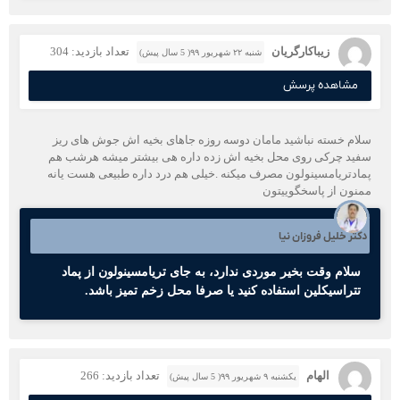
زیباکارگریان
تعداد بازدید: 304
شنبه ۲۲ شهریور ۹۹( 5 سال پیش)
مشاهده پرسش
سلام خسته نباشید مامان دوسه روزه جاهای بخیه اش جوش های ریز
سفید چرکی روی محل بخیه اش زده داره هی بیشتر میشه هرشب هم
پمادتریامسینولون مصرف میکنه .خیلی هم درد داره طبیعی هست یانه
ممنون از پاسخگوییتون
دکتر خلیل فروزان نیا
سلام وقت بخیر موردی ندارد، به جای تریامسینولون از پماد
تتراسیکلین استفاده کنید یا صرفا محل زخم تمیز باشد.
الهام
تعداد بازدید: 266
یکشنبه ۹ شهریور ۹۹( 5 سال پیش)