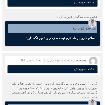
مشاهده پرسش
عکس بخیه که گفتم عفونت کرده
دکتر خلیل فروزان نیا
سلام دارو یا پماد لازم نیست، زخم را تمیز نگه دارید.
محمدرضا
تعداد بازدید: 298
جمعه ۲۰ تیر ۹۹( 6 سال پیش)
مشاهده پرسش
15روز از عمل بای پاس من گذشته .از دیروز 4شنبه به تجویز جناب دکتر
فروزان نیا پروپرانولول20را جایگزین متورال50 (که نصف وبصورت
12ساعته مصرف میکردم)نمودم.ولی باز هم فشارم 9 روی 6هست.نظر
جنابعالی چیه.