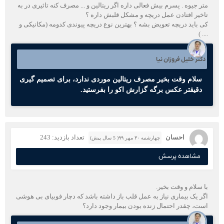
متر جیوه . پسرم بیش فعالی داره اگر ریتالین و ... مصرف کنه تاثیری در به
تاخیر افتادن عمل دریچه و مشکل قلبش داره ؟
کی باید دریچه تعویض بشه ؟ بهترین نوع دریچه پیوندی کدومه (مکانیکی و
.... )
دکتر خلیل فروزان نیا
سلام وقت بخیر مصرف ریتالین موردی ندارد، برای تصمیم گیری
دقیقتر عکس برگه گزارش اکو را بفرستید.
احسان
تعداد بازدید: 243
چهارشنبه ۳۰ مهر ۹۹( 5 سال پیش)
مشاهده پرسش
با سلام و وقت بخیر.
اگر یک بیماری نیاز به عمل قلب باز داشته باشد که دچار فوبیای بی هوشی
است، چقدر احتمال زنده بودن بیمار وجود دارد؟