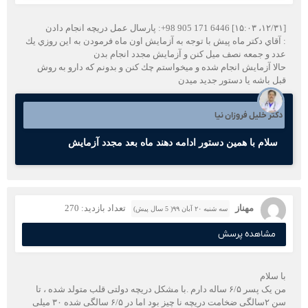
[۱۲/۳۱،‏ ۱۵:۰۳] ‏‪+98 905 171 6446‬‏: پارسال عمل دريچه انجام دادن
‬‏: آقاي دكتر ماه پيش با توجه به آزمايش اون ماه فرمودن به اين روزي يك
عدد و جمعه نصف ميل كنن و آزمايش مجدد انجام بدن
حالا آزمايش انجام شده و ميخواستم چك كنن و بدونم كه دارو به روش
قبل باشه يا دستور جديد ميدن
دکتر خلیل فروزان نیا
سلام با همین دستور ادامه دهند ماه بعد مجدد آزمایش
مهناز
تعداد بازدید: 270
سه شنبه ۲۰ آبان ۹۹( 5 سال پیش)
مشاهده پرسش
با سلام
من یک پسر ۶/۵ ساله دارم .با مشکل دریچه دولتی قلب متولد شده ، تا
سن ۲سالگی ضخامت دریچه نا چیز بود اما در ۶/۵ سالگی شده ۳۰ میلی