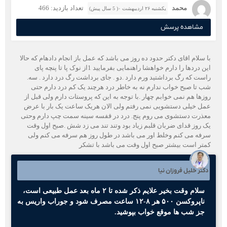
محمد
تعداد بازدید: 466
یکشنبه ۲۶ اردیبهشت ۰( 5 سال پیش)
مشاهده پرسش
با سلام اقای دکتر حدود ده روز می باشد که عمل باز انجام دادهام که حالا
این دردها را دارم خواهشا راهنمایی بفرمایید 1از نوک پا تا پنچه پای
راست که رگ برداشتید ورم دارد .دو . جای برداشت رگ درد دارد . سه.
شب تا صبح خواب ندارم نه به خاطر درد هرچند یک کم درد دارم حتی
روزها هم نمی خوابم چهار .با توجه به این که پروستات دارم ولی قبل از
عمل خیلی دستشویی نمی رفتم ولی الان هریک ساعت یک بار با عرض
معذرت دستشوی می روم پنج. درد در قفسه سینه سمت چپ دارم وحتی
یک روز قدای ضربان قلبم زیاد بود وتند تند می زد شش .صبح اول وقت
سرفه می کنم وخلط اور می باشد در طول روز هم سرفه می کنم ولی
کمتر است بیشتر صبح اول وقت می باشد با تشکر
دکتر خلیل فروزان نیا
سلام وقت بخیر علایم ذکر شده تا ۲ ماه بعد عمل طبیعی است،
ناپروکسن ۵۰۰ هر ۸-۱۲ ساعت مصرف شود و جوراب واریس به
جز شب ها موقع خواب بپوشید.