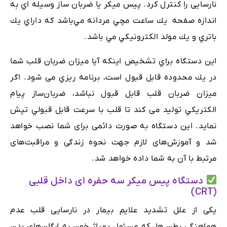
نارسایی را کنترل کرد. پيس ميكر يا ضربان ‌ساز وسيله اي به
اندازه صفحه يك ساعت مچي مردانه مي‌باشد كه داراي يك
باتري و يك مولد الكترونيكي مي باشد.
اين دستگاه براي تشخيص اينكه آيا ميزان ضربان قلب شما
در يك محدوده قابل قبول است، برنامه ريزي می شود. اگر
ميزان ضربان قلب قابل قبول نباشد، ضربان‌ساز پيام
الكتريكي توليد می كند تا قلب با سرعت قابل قبولي تپش
نمايد. این دستگاه به صورت دائمی برای شما نصب خواهد
شد و آموزش‌های لازم جهت نحوه زندگی و مراقبت‌های
مرتبط با آن به شما داده خواهد شد.
دستگاه پیس میکر سه حفره ای داخل قلبی
(CRT)
یکی از علل تشدید علایم بیمار در نارسایی قلب عدم
هماهنگی بطن ها، که مسئول پمپاژ خون به ارگان‌های بدن