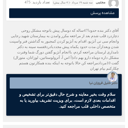
مجتبی
تعداد بازدید: 475
سه شنبه ۱۹ مرداد ۰( 4 سال پیش)
مشاهده پرسش
آقای دکتر بنده حدودا47ساله که دوسال پیش باتوجه مشکل روحی
دچاردرد قلب شدم بعد از مراجعه مکرر وامدن به بیمارستان شهید رجایی
وانجام سی تی آنژیو، اقدام به آنژیو کردن کمجبور به گذاشتن فنر واسپنت
شدن وبعدازآن مدت حدود یکماه پیش مجددبادردقفسه سینه به دکتر
نامداری لرستان مراجعه کردم، باانجام آنژیو گفتن دورگ شما وفنرت
مشکل داره دوماه دارو بهم داد(آ اس آ، آترولوستاتین، لوزاتان، متورال)
گفت 10مردادمراجعه کن حالا باتوجه به اینکه بنده همکارتون هستم
چکارکنم بیام تهران
دکتر خلیل فروزان نیا
سلام وقت بخیر معاینه و شرح حال دقیق‌تر برای تشخیص و
اقدامات بعدی لازم است، برای ویزیت تشریف بیاورید یا به
متخصص داخلی قلب مراجعه کنید.