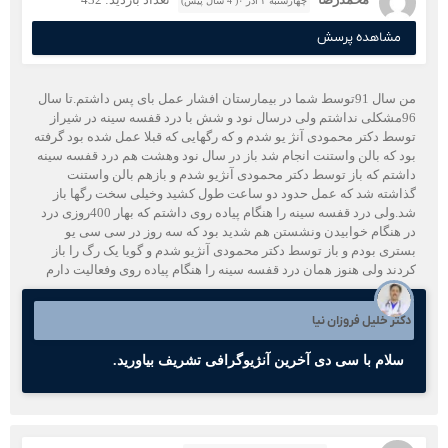
چهارشنبه ۳ آذر ۰( 4 سال پیش)
مشاهده پرسش
من سال 91توسط شما در بیمارستان افشار عمل بای پس داشتم.تا سال
96مشکلی نداشتم ولی درسال نود و شش با درد قفسه سینه در شیراز
توسط دکتر محمودی آنژ یو شدم و که رگهایی که قبلا عمل شده بود گرفته
بود که بالن واستنت انجام شد باز در سال نود وهشت هم درد قفسه سینه
داشتم که باز توسط دکتر محمودی آنژیو شدم و بازهم بالن واستنت
گذاشته شد که عمل حدود دو ساعت طول کشید وخیلی سخت رگها باز
شد.ولی درد قفسه سینه را هنگام پیاده روی داشتم که بهار 400روزی درد
در هنگام خوابیدن ونشستن هم شدید بود که سه روز در سی سی یو
بستری بودم و باز توسط دکتر محمودی آنژیو شدم و گویا یک رگ را باز
کردند ولی هنوز همان درد قفسه سینه را هنگام پیاده روی وفعالیت دارم
دکتر خلیل فروزان نیا
سلام با سی دی آخرین آنژیوگرافی تشریف بیاورید.