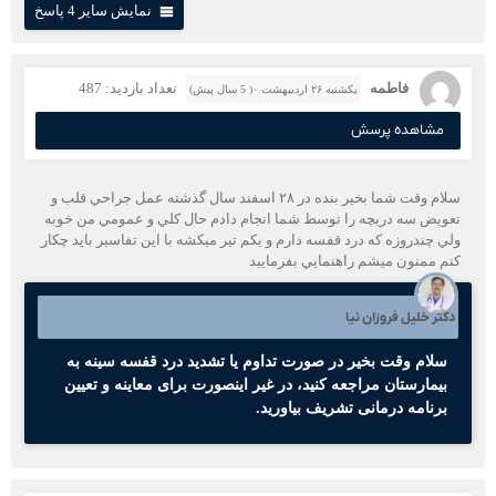
نمایش سایر 4 پاسخ
فاطمه
تعداد بازدید: 487
یکشنبه ۲۶ اردیبهشت ۰( 5 سال پیش)
مشاهده پرسش
سلام وقت شما بخير بنده در ٢٨ اسفند سال گذشته عمل جراحي قلب و
تعويض سه دريچه را توسط شما انجام دادم حال كلي و عمومي من خوبه
ولي چندروزه كه درد قفسه دارم و يكم تير ميكشه با اين تفاسير بايد چكار
كنم ممنون ميشم راهنمايي بفرماييد
دکتر خلیل فروزان نیا
سلام وقت بخیر در صورت تداوم یا تشدید درد قفسه سینه به
بیمارستان مراجعه کنید، در غیر اینصورت برای معاینه و تعیین
برنامه درمانی تشریف بیاورید.