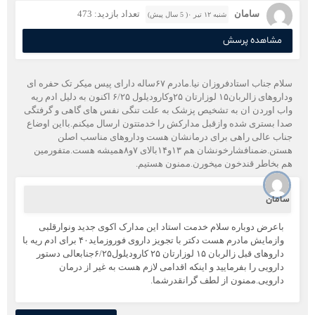
سامان
تعداد بازدید: 473
شنبه ۱۲ تیر ۰( 5 سال پیش)
مشاهده پرسش
سلام جناب استادفروزان نیا.مادرم ۶۷ساله دارای پیس میکر تک حفره ای
وداروهای زالربان۱۵ لوزارتان ۲۵وکارودیلول ۶/۲۵ اکنون به دلیل ادم ریه
واب اوردن ان به تشخیص پزشک به علت تنگی نفس های گاهی و گرفتگی
صدا بستری شده وازقبل مدارکش را خدمتتون ارسال میکنم.بااین اوضاع
جناب عالی راهی برای درمانشان هست وداروهای مناسب اصلن
هستن.ضمنافشارخونشان هم ۱۳و۱۴بالای ۷و۸همیشه هست.متفورمین
هم بخاطر قندخون میخورن.ممنون هستیم.
سامان
باعرض دوباره سلام خدمت استاد این مدارک اکوی جدید ونوارقلبی
وازمایش مادرم هست دکتر با تجویز داروی فوروزماید۴۰ برای ادم ریه با
داروهای قبل زالربان ۱۵ لوزارتان ۲۵ کارودیلول۶/۲۵جنابعالی دستور
دارویی را بفرمایید و اینکه اقدامی لازم هست به غیر از درمان
دارویی‌.ممنون از لطف گرانقدرشما.