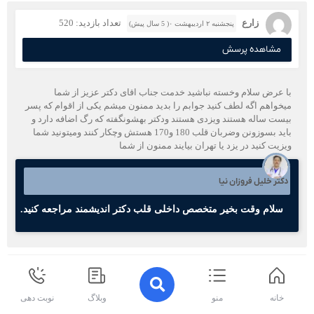
زارع
تعداد بازدید: 520
پنجشنبه ۲ اردیبهشت ۰( 5 سال پیش)
مشاهده پرسش
با عرض سلام وخسته نباشید خدمت جناب اقای دکتر عزیز از شما
میخواهم اگه لطف کنید جوابم را بدید ممنون میشم یکی از اقوام که پسر
بیست ساله هستند ویزدی هستند ودکتر بهشونگفته که رگ اضافه دارد و
باید بسوزونن وضربان قلب 180 و170 هستش وچکار کنند ومیتونید شما
ویزیت کنید در یزد یا تهران بیایند ممنون از شما
دکتر خلیل فروزان نیا
سلام وقت بخیر متخصص داخلی قلب دکتر اندیشمند مراجعه کنید.
نرگس
تعداد بازدید: 493
جمعه ۲۷ فروردین ۰( 5 سال پیش)
خانه
منو
وبلاگ
نوبت دهی
مشاهده پرسش