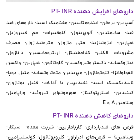
داروهای افزایش دهنده PT- INR
آسپرین- بروفن- ایندومتاسین- مفنامیک اسید- داروهای ضد
قند- سایمتدین- آلوپرینول- کلوفیبرات- جم فیبروزیل-
هپارین- ایزونیازید- متی مازول- مترونیدازول- مصرف
مشروبات الکلی- کلرامفنیکل- اریترومایسین- دانازول-
دیازوکساید- دکستروتیروکسین- گلوکاگون- هپارین- واکسن
انفولولانزا- کتوکونازول- مپریدین- متوتروکساید- متیل دوپا-
نالیدیکسیک اسید- نفیدیپین یا آدالات- فنیل بوتازون-
کینیدین- استرپتوکیناز- هورمونهای تیروئید- وراپامیل-
ویتامین A و E
داروهای کاهش دهنده PT- INR
قرص های ضدبارداری- کاربامازپین- شربت معده- سیگار-
ویتامینk – قرص‌های ادرارآور- کلروبوتانول- کولسلیرامین-