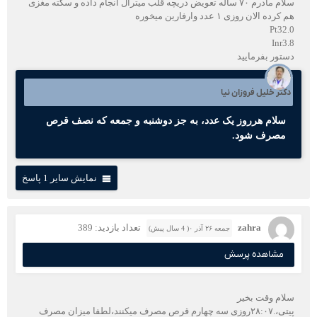
سلام مادرم ۷۰ ساله تعویض دریچه قلب میترال انجام داده و سکته مغزی
هم کرده الان روزی ۱ عدد وارفارین میخوره
Pt32.0
Inr3.8
دستور بفرمایید
دکتر خلیل فروزان نیا
سلام هرروز یک عدد، به جز دوشنبه و جمعه که نصف قرص
مصرف شود.
نمایش سایر 1 پاسخ
zahra
تعداد بازدید: 389
جمعه ۲۶ آذر ۰( 4 سال پیش)
مشاهده پرسش
سلام وقت بخیر
پیتی،.۲۸:۰۷روزی سه چهارم قرص مصرف میکنند،لطفا میزان مصرف