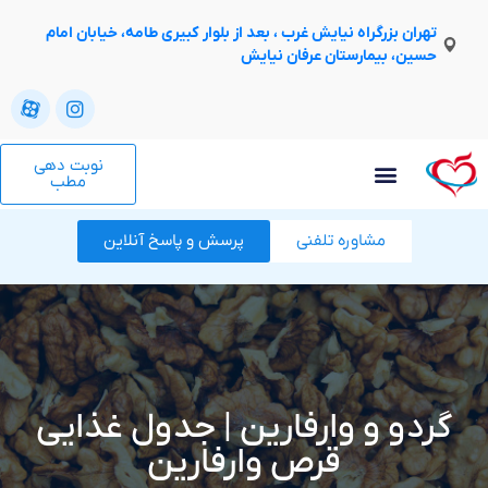
تهران بزرگراه نیایش غرب ، بعد از بلوار کبیری طامه، خیابان امام
حسین، بیمارستان عرفان نیایش
نوبت دهی
مطب
مشاوره تلفنی
پرسش و پاسخ آنلاین
گردو و وارفارین | جدول غذایی
قرص وارفارین