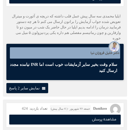
ایلیا محمدی سه سال پیش عمل قلب داشته که دریچه ی آئورت و میترال
تعویض شده جواب آزمایش را براتون ارسال می کنم تا هر چه دستور
فرمایید درمان را ادامه بدیم ایلیا در حال حاضر یک شب در میون دو تا
وارفارین و چون رماتیسم مفصلی هم داره یکی پردنیزولون ۵ میل می
خوره
دکتر خلیل فروزان نیا
سلام وقت بخیر سایر آزمایشات خوب است اما INR نیامده مجدد
ارسال کنید
نمایش سایر 2 پاسخ
Danikoo
تعداد بازدید: 424
جمعه ۲۶ شهریور ۰( 4 سال پیش)
مشاهده پرسش