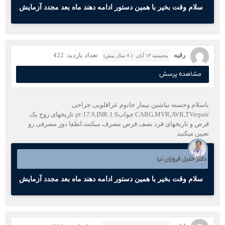
سلام وقت بخیر با همین دستور ادامه دهند ماه بعد مجدد آزمایش
رقیه
تعداد بازدید: 422
پنجشنبه ۱۳ آبان ۰( 4 سال پیش)
مشاهده پرسش
باسلام وخسته نباشین بیمار خانوم عراقلویی جراحی
CABG,MVR,AVR,TVrepair جوابpt:17.9,INR:1.9 تاریخهای زوج یک
قرص و تاریخهای فرد نصف قرص مصرف میکنند،لطفا دوز مصرفی رو
تعیین میکنید
دکتر خلیل فروزان نیا
سلام وقت بخیر با همین دستور ادامه دهند ماه بعد مجدد آزمایش