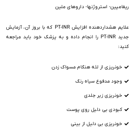
ریفامپین- استروژنها- داروهای‌ ملین
علایم ‌هشداردهنده افزایش PT-INR که با بروز آن‌، آزمایش
جدید PT-INR را انجام داده و به ‌پزشک خود‌ باید ‌مراجعه
کنید:
خونریزی از لثه هنگام مسواک زدن
وجود مدفوع سیاه رنگ
خونریزی زیر جلدی
کبودی بی دلیل روی پوست
خونریزی بی دلیل از بینی