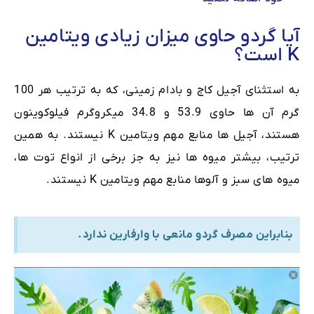
آیا گردو حاوى ميزان زيادى ویتامین
K است؟
به استثنای آجیل کاج و بادام زمینی، که به ترتیب هر 100
گرم آن ها حاوی 53.9 و 34.8 میکروگرم فیلوکوينون
هستند، آجیل ها منابع مهم ویتامین K نیستند. به همین
ترتیب، بیشتر میوه ها نيز به جز برخى از انواع توت ها،
میوه های سبز و آلوها منابع مهم ویتامین K نیستند.
بنابراین مصرف گردو مانعی با وارفارین ندارد.