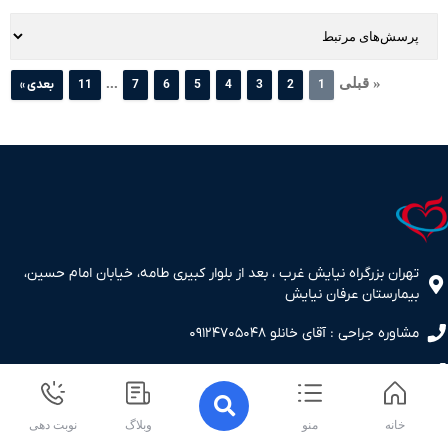
« قبلی
...
1
2
3
4
5
6
7
11
بعدی »
تهران بزرگراه نیایش غرب ، بعد از بلوار کبیری طامه، خیابان امام حسین،
بیمارستان عرفان نیایش
مشاوره جراحی : آقای خانلو ۰۹۱۲۴۷۰۵۰۴۸
پاسخگوی سوالات بعد از عمل : آقای منتظری 09304516119
کلینیک و نوبت دهی : خانم عاطفی ۰۹۱۰۴۸۰۸۱۶۶- 02149796289
خانه
منو
وبلاگ
نوبت دهی