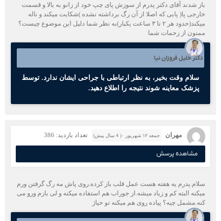
باز شدند آقای دکتر پدرم از سوزش پای چپ خود از زانو به بالا و قسمت
خارجی پا( پایی که اصلا از آن رگ برداشته نشده )شکایت میکند و ناله
میکند(حدود هر ۲ تا ۳ ساعت یکبار)به نظر شما دلیل این موضوع چیست؟
ممنون از زحمات شما
دکتر خلیل فروزان نیا
سلام وقت بخیر، به نظر ارتباطی با جراحی ایشان ندارد. توسط
پزشک معاینه شوند نتیجه را اطلاع دهید.
مهران
تعداد بازدید: 386
جمعه ۱۲ شهریور ۰( 4 سال پیش)
مشاهده پرسش
سلام.پدرم یه هفته هست عمل قلب باز کرده.روی پاش مه رگ گرفتن ورم
میکنه البته کم و زیاد میشه.از جوراب هم استفاده میکنه و لی بازم ورو می
کنه.مشمل چیه؟ پیاده روی هم میکنه تو حیاژ