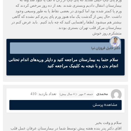
بیمارستان انتقال دادیم وبستری شدند .بعد از ده روز مرخص کردند که
ورم پا کمتر شده بود اما کبودی در بعضی نقاط پا به طور وسیعی وجود
داشت .حال پس از گدشت یک ماه هنوز ورم پای پدرم کم نشده که گاهی
بیشتر هم میشود .لطفا راهنمایی کنید که چه باید کنیم . باید عرض کنم در
بیمارستان مرکز قلب تهران بستری بودند .
متشکرم روز خوش
دکتر خلیل فروزان نیا
سلام حتما به بیمارستان مراجعه کنید و داپلر وریدهای اندام تحتانی
انجام بدن و با نتیجه به کلینیک مراجعه کنید
محمدی
تعداد بازدید: 410
جمعه ۲ مهر ۰( 4 سال پیش)
مشاهده پرسش
سلام و وقت بخیر
اقای دکتر پدر بنده هفته پیش توسط شما در بیمارستان عرفان عمل قلب