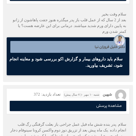
سلام وقت بخیر
بعد از 2 سال که از عمل قلب باز پدر میگذره هنوز جفت پاهاشون از زانو
به پایین دارای ورم شدید میباشند. درمانی برای این عارضه هست؟ یا
کمتر شدن ورم
دکتر خلیل فروزان نیا
سلام باید داروهای بیمار و گزارش اکو بررسی شود و معاینه انجام
شود، تشریف بیاورید.
شهین
تعداد بازدید: 372
شنبه ۱۰ مهر ۰( 4 سال پیش)
مشاهده پرسش
سلام .پدر بنده شش ماه قبل عمل جراحی باز بعلت گرفتگی رگ قلب
انجام داده .یک ماه پیش بعد از تزریق دوز دوم واکسن کرونا سینوفام دجار
ورم پای چپ خیلی شدید که پای چپ از ران تا کف پا کبود شد وما به