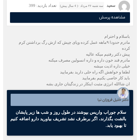
سعید
تعداد بازدید: 399
سه شنبه ۲۶ مرداد ۰( 4 سال پیش)
مشاهده پرسش
باسلام و احترام
مادرم حدودا ۹ماهه عمل کرده وپای چپش که ازش رگ برداشتن کرم
کرده
پیش دکتر رفتیم میکه عالیه
مادرم قند خون داره و داره انسولین مصرف میکنه
خیلی داره اذیت میشه
لطفا و خواهش اگه راه حلی دارید بفرمایید
باید کار خاصی بکنیم بفرمایید
ان شاالله انرژی مثبت اینکار در زندگیتان جاری بشه
دکتر خلیل فروزان نیا
سلام جوراب واریس بپوشند در طول روز و شب ها زیر پایشان
بالشت بگذارند، اگر برطرف نشد تشریف بیاورید دارو اضافه کنیم
تا بهبود یابد.