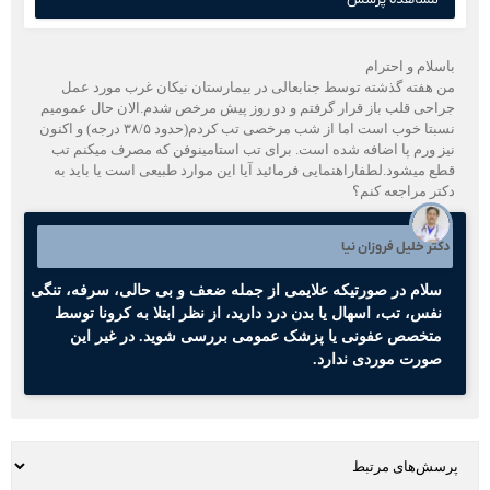
باسلام و احترام
من هفته گذشته توسط جنابعالی در بیمارستان نیکان غرب مورد عمل
جراحی قلب باز قرار گرفتم و دو روز پیش مرخص شدم.الان حال عمومیم
نسبتا خوب است اما از شب مرخصی تب کردم(حدود ۳۸/۵ درجه) و اکنون
نیز ورم پا اضافه شده است. برای تب استامینوفن که مصرف میکنم تب
قطع میشود.لطفاراهنمایی فرمائید آیا این موارد طبیعی است یا باید به
دکتر مراجعه کنم؟
دکتر خلیل فروزان نیا
سلام در صورتیکه علایمی از جمله ضعف و بی حالی، سرفه، تنگی
نفس، تب، اسهال یا بدن درد دارید، از نظر ابتلا به کرونا توسط
متخصص عفونی یا پزشک عمومی بررسی شوید. در غیر این
صورت موردی ندارد.