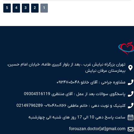
5
4
3
2
1
تهران بزرگراه نیایش غرب ، بعد از بلوار کبیری طامه، خیابان امام حسین،
بیمارستان عرفان نیایش
مشاوره جراحی : آقای خانلو ۰۹۱۲۴۷۰۵۰۴۸
پاسخگوی سوالات بعد از عمل : آقای منتظری 09304516119
کلینیک و نوبت دهی : خانم عاطفی ۰۹۱۰۴۸۰۸۱۶۶- 02149796289
ساعت پاسخ دهی 10 الی 17 روز های شنبه الی چهارشنبه
forouzan.doctor[at]gmail.com