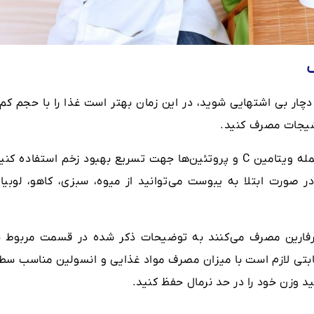
ار بی اشتهایی شوید، در این زمان بهتر است غذا را با حجم کم 
رشیجات مصرف کنید.
در ماه اول از مواد غذایی حاوی ویتامین‌ها از جمله ویتامین C و پروتئین‌ها جهت تسریع بهبود زخم استفاده ک
 صورت ابتلا به یبوست می‌توانید از میوه، سبزی، کاهو، لوبیا 
وارفارین مصرف می‌کنند به توضیحات ذکر شده در قسمت مربوط ب
یابتی لازم است با میزان مصرف مواد غذایی و انسولین مناسب سط
ید وزن خود را در حد نرمال حفظ کنید.