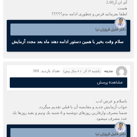
آی ان آر2،90
هست
لطفا بفرمائید قرص و چطوری ادامه بدم؟؟؟؟؟
دکتر خلیل فروزان نیا
سلام وقت بخیر با همین دستور ادامه دهند ماه بعد مجدد آزمایش
مدينه
تعداد بازدید: 369
یکشنبه ۱۴ آذر ۰( 4 سال پیش)
مشاهده پرسش
باسلام و عرض ادب
جواب آزمايش جديد و مقايسه آن با قبلي تقديم ميگردد.
ضمنا مصرف وارفارين روزهاي دوشنبه و ٥ شنبه يك ونيم و بقيه روزها يك
عدد مصرف ميشود .
دکتر خلیل فروزان نیا