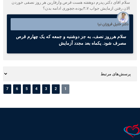
سلام اقای دکتر،پدرم دوهفته هست قرص وارفارین هر روز نصفی خوردن
الان رفتن ازمایش جواب ۳،۷بوده،جچوری ادامه بدن؟
دکتر خلیل فروزان نیا
سلام هرروز نصف، به جز دوشنبه و جمعه که یک چهارم قرص
مصرف شود. یکماه بعد مجدد آزمایش
7
6
5
4
3
2
1