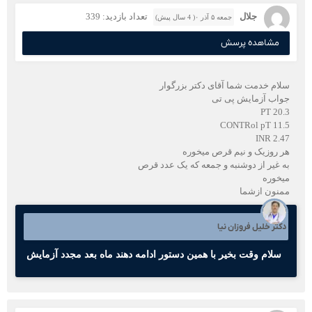
جلال
تعداد بازدید: 339
جمعه ۵ آذر ۰( 4 سال پیش)
مشاهده پرسش
سلام خدمت شما آقای دکتر بزرگوار
جواب آزمایش پی تی
PT 20.3
CONTRol pT 11.5
INR 2.47
هر روزیک و نیم قرص میخوره
به غیر از دوشنبه و جمعه که یک عدد قرص
میخوره
ممنون ازشما
دکتر خلیل فروزان نیا
سلام وقت بخیر با همین دستور ادامه دهند ماه بعد مجدد آزمایش