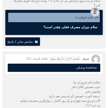
سلام پدرم دیروز ازمایش پی تی دادن ۱.۷ بوده دارو چه جوری مصرف
کنن؟
دکتر خلیل فروزان نیا
سلام میزان مصرف فعلی چقدر است؟
نمایش سایر 2 پاسخ
مریم
تعداد بازدید: 322
یکشنبه ۲۱ آذر ۰( 4 سال پیش)
مشاهده پرسش
سلام،دکتر فروزان نیا
خوب هستین آقای دکتر
وقتتون بخیر
دریچه آئورت تعویض کردم،پیس هم دارم
الان دو روز سه چهارم و یک روز کامل ،،،،وارفارین مصرف میکنم
پی تی 25،5