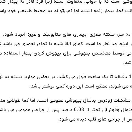
ی است که با خواب، متفاوت است؛ زیرا فرد قادر به بیدار شد
ت کما، بیمار زنده است، اما نمی‌تواند به محیط طبیعی خود پاس
به سر، سکته مغزی، بیماری های متابولیک و غیره ایجاد شود. ام
 اینجا مد نظر ما است، کمای القا شده یا کمای تعمدی می باشد ک
راحی توسط متخصص بیهوشی برای بیهوش کردن بیمار استفاده م
شد.
بهبودی کامل از بیهوشی عمومی معمولاً حدود 45 دقیقه تا یک ساعت طول می کشد. در بعضی موارد، بسته به 
ده می شوند، ممکن است این دوره کمی بیشتر باشد.
ن مشکلات زودرس بدنبال بیهوشی عمومی است. اما کما طولانی مد
واقعی بعد از عمل تقریباً غیر معمول است و احتمال وقوع آن کمتر از 0.08 درصد پس از جراحی عمومی می 
پس از جراحی های قلب دیده می شود.