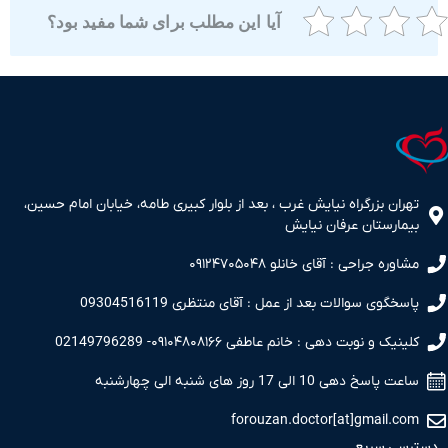
آیا این مطلب برای شما مفید بود؟
ران بزرگراه نیایش غرب ، بعد از بلوار کبیری طامه، خیابان امام حسین،
مارستان عرفان نیایش
اوره جراحی : آقای خانلو ۰۹۱۲۴۷۰۵۰۴۸
سخگوی سوالات بعد از عمل : آقای منتظری 09304516119
نیک و نوبت دهی : خانم عاطفی ۰۹۱۰۴۸۰۸۱۶۶- 02149796289
 پاسخ دهی 10 الی 17 روز های شنبه الی چهارشنبه
forouzan.doctor[at]gmail.c
سی سریع