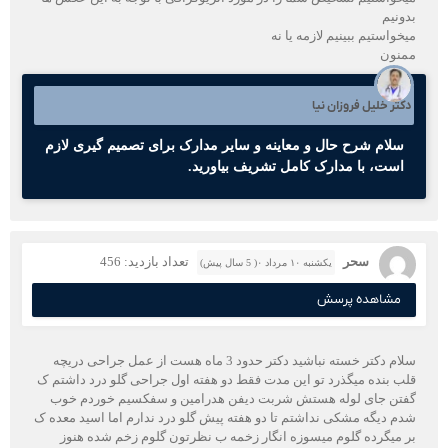
بدونیم
میخواستیم ببینیم لازمه یا نه
ممنون
دکتر خلیل فروزان نیا
سلام شرح حال و معاینه و سایر مدارک برای تصمیم گیری لازم
است، با مدارک کامل تشریف بیاورید.
سحر
تعداد بازدید: 456
یکشنبه ۱۰ مرداد ۰( 5 سال پیش)
مشاهده پرسش
سلام دکتر خسته نباشید دکتر حدود 3 ماه هست از عمل جراحی دریچه
قلب بنده میگذرد تو این مدت فقط دو هفته اول جراحی گلو درد داشتم ک
گفتن جای لوله هستش شربت دیفن هدرامین و سفکسیم خوردم خوب
شدم دیگه مشکی نداشتم تا دو هفته پیش گلو درد ندارم اما اسید معده ک
بر میگرده گلوم میسوزه انگار زخمه ب نظرتون گلوم زخم شده هنوز