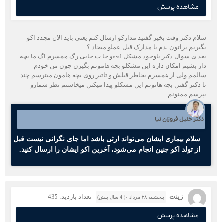
مشاهده پرسش
سلام دکتر وقت بخیر گفتید مدارکو ارسال کنم یعنی باید الان مجدد اکو
بگیریم براتون بدم یا مدارک قبل عملو میخاد ؟
بعد ی سوال دکتر باوجود مشکل vsdو جا ب جایی رگ همسرم اگ ما بچه
دار بشیم امکان داره این مشکلو بچه هامونم بگیرن چون من خودم
سالمم ولی از همسرم بخاطر قبلش و تاتیر روی بچه هامون میترسم چند
تا دکتر گفتن بچه هاتونم این مشکلو پیدا میکنن میخاستم نظر شمارو
بپرسم ممنونم
دکتر خلیل فروزان نیا
سلام بیماری ایشان می‌تواند ارثی باشد اما جای نگرانی نیست قبل
از تولد اکو جنین انجام می‌شود، آخرین اکو ایشان را ارسال کنید.
زینت
تعداد بازدید: 435
پنجشنبه ۲۸ مرداد ۰( 4 سال پیش)
مشاهده پرسش