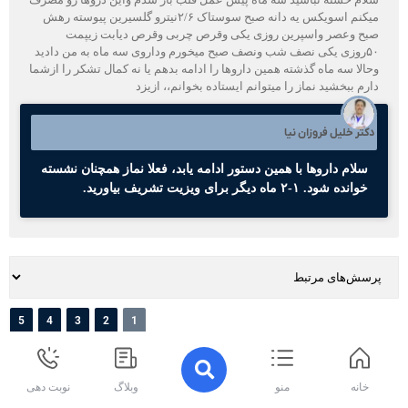
میکنم اسویکس یه دانه صبح سوستاک ۲/۶نیترو گلسیرین پیوسته رهش
صبح وعصر واسپرین روزی یکی وقرص چربی وقرص دیابت زیپمت
۵۰روزی یکی نصف شب ونصف صبح میخورم وداروی سه ماه به من دادید
وحالا سه ماه گذشته همین داروها را ادامه بدهم یا نه کمال تشکر را ازشما
دارم ببخشید نماز را میتوانم ایستاده بخوانم،، ازیزد
دکتر خلیل فروزان نیا
سلام داروها با همین دستور ادامه یابد، فعلا نماز همچنان نشسته
خوانده شود. ۱-۲ ماه دیگر برای ویزیت تشریف بیاورید.
5
4
3
2
1
خانه
منو
وبلاگ
نوبت دهی