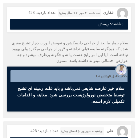
غفاری
تعداد بازدید: 428
سه شنبه ۲۰ مهر ۰( 4 سال پیش)
مشاهده پرسش
سلام بیمار ما بعد از جراحی دایسکشن و تعویض ایورت دچار تشنج مغزی
شده که هیچگونه سابقه قبلی نداشته و ۴روز از جراحی میگذرد ولی بهبود
نیافته است ‌ ‌ایا این امر رایج هست یا نه و چگونه برطرف میشود و چه
عوارض احتمالی میتواند داشته باشد ‌ ممنون
دکتر خلیل فروزان نیا
سلام خیر عارضه شایعی نمی‌باشد و باید علت زمینه ای تشنج
توسط متخصص نورولوژیست بررسی شود. معاینه و اقدامات
تکمیلی لازم است.
علی
تعداد بازدید: 428
دوشنبه ۸ شهریور ۰( 4 سال پیش)