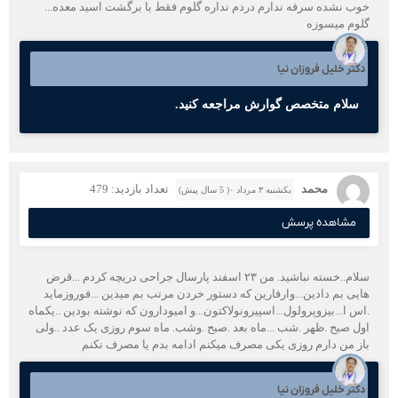
خوب نشده سرفه ندارم دردم نداره گلوم فقط با برگشت اسید معده...
گلوم میسوزه
دکتر خلیل فروزان نیا
سلام متخصص گوارش مراجعه کنید.
محمد
تعداد بازدید: 479
یکشنبه ۳ مرداد ۰( 5 سال پیش)
مشاهده پرسش
سلام‌..خسته نباشید. من ۲۳ اسفند پارسال جراحی دریچه کردم ...قرض
هایی بم دادین...وارفارین که دستور خردن مرتب بم میدین ...فوروزماید
.اس ا...بیزوپرولول...اسپیرونولاکتون...و امیودارون که نوشته بودین ..یکماه
اول صبح .ظهر .شب ...ماه بعد .صبح .وشب. ماه سوم روزی یک عدد ..ولی
باز من دارم روزی یکی مصرف میکنم ادامه بدم یا مصرف نکنم
دکتر خلیل فروزان نیا