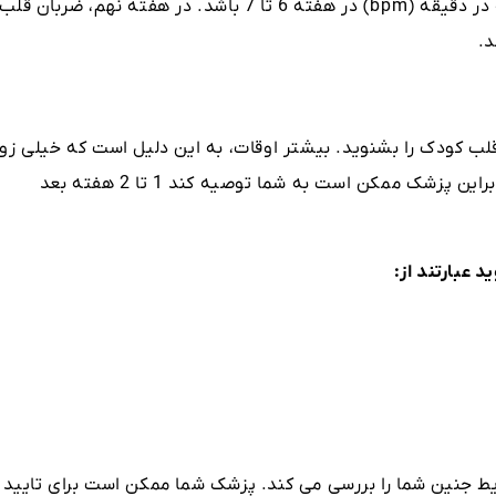
ضربان قلب کودک شما باید بین 90 تا 110 ضربه در دقیقه (bpm) در هفته 6 تا 7 باشد. در هفته نهم، ضربان قلب
لب کودک را بشنوید. بیشتر اوقات، به این دلیل است که خیلی زو
است. اما لزوماً به معنای وجود مشکل نیست بنابراین پزشک ممکن است به شما توصیه کند 1 تا 2 هفته بعد
 عبارتند از:
 جنین شما را بررسی می کند. پزشک شما ممکن است برای تایید