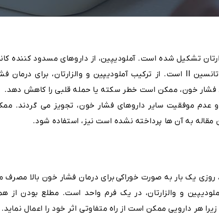
رتان تشکیل شده است. آملودیپین، از داروهای مسدود کننده کانا
کلسیمی و والزارتان، آنتاگونیست گیرنده آنژیوتانسین II است. از ترکیب آملودیپین و والزارتان، برای درمان ف
 فشار خون، ممکن است خطر سکته یا حمله قلبی را کاهش دهد.
ده و عدم موفقیت سایر داروهای فشار خون، تجویز می گردند. ممک
 مقاله به آن ها پرداخته نشده است نیز، استفاده شود.
ی یک بار به صورت خوراکی برای درمان فشار خون بالا مصرف م
لودیپین و والزارتان، در یک فرم واحد است. مطلع بودن از هم
را هر دارویی ممکن است از راه متفاوتی اثر خود را اعمال نماید.