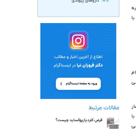
داروهای پیوندی
به
ا
م
وشی
ر
مقالات مرتبط
ا
قرص کلردیازپوکساید چیست؟
می