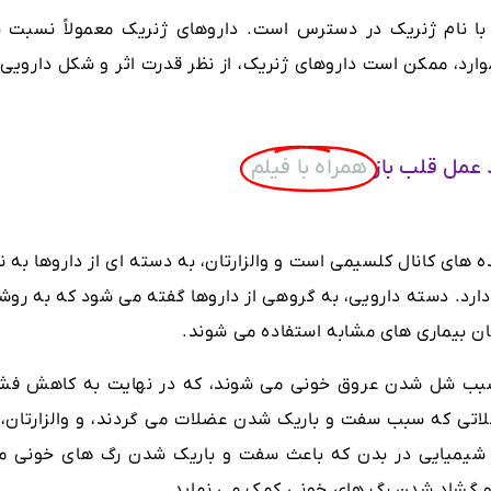
م تجاری Exforge و همچنین با نام ژنریک در دسترس است. داروهای ژنریک معمولاً نسبت 
وارد، ممکن است داروهای ژنریک، از نظر قدرت اثر و شکل دارویی ب
 عمل قلب باز
همراه با فیلم
های کانال کلسیمی است و والزارتان، به دسته ای از داروها به نا
ده های گیرنده آنژیوتانسین II تعلق دارد. دسته دارویی، به گروهی از داروها گفته می شود که به ر
مان بیماری های مشابه استفاده می شوند.
 سبب شل شدن عروق خونی می شوند، که در نهایت به کاهش فشا
اتی که سبب سفت و باریک شدن عضلات می گردند، و والزارتان، ب
د آنژیوتانسین II (نوعی ماده شیمیایی در بدن که باعث سفت و باریک شدن رگ های خونی 
ام و گشاد شدن رگ های خونی کمک می نماید.