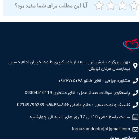
آیا این مطلب برای شما مفید بود؟
ران بزرگراه نیایش غرب ، بعد از بلوار کبیری طامه، خیابان امام حسین،
مارستان عرفان نیایش
اوره جراحی : آقای خانلو ۰۹۱۲۴۷۰۵۰۴۸
سخگوی سوالات بعد از عمل : آقای منتظری 09304516119
نیک و نوبت دهی : خانم عاطفی ۰۹۱۰۴۸۰۸۱۶۶- 02149796289
 پاسخ دهی 10 الی 17 روز های شنبه الی چهارشنبه
forouzan.doctor[at]gmail.c
سی سریع