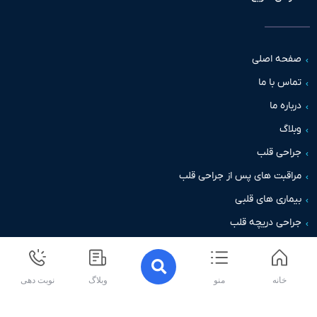
حه اصلی
س با ما
اره ما
اگ
حی قلب
قبت های پس از جراحی قلب
اری های قلبی
حی دریچه قلب
خانه
منو
وبلاگ
نوبت دهی