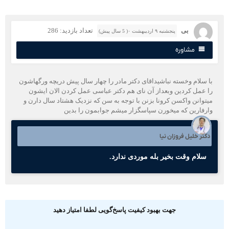
بی
تعداد بازدید: 286
پنجشنبه ۹ اردیبهشت ۰( 5 سال پیش)
مشاوره
ا سلام وخسته نباشیداقای دکتر مادر را چهار سال پیش دریچه ورگهاشون
ا عمل کردین وبعداز آن نای هم دکتر عباسی عمل کردن الان ایشون
یتوانن واکسن کرونا بزنن با توجه به سن که نزدیک هشتاد سال دارن و
ارفارین که میخورن سپاسگزار میشم جوابمون را بدین
کتر خلیل فروزان نیا
سلام وقت بخیر بله موردی ندارد.
جهت بهبود کیفیت پاسخ‌گویی لطفا امتیاز دهید