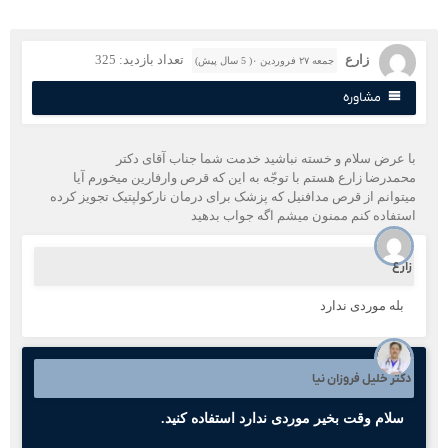
زارع
تعداد بازدید: 325
جمعه ۲۷ فروردین ۰( 5 سال پیش)
مشاوره
ا عرض سلام و خسته نباشید خدمت شما جناب آقای دکتر
حمدرضا زارع هستم با توجّه به این که قرص وارفارین میخورم آیا
یتوانم از قرص مدافنیل که پزشک برای درمان نارکولپتیک تجویز کرده
ستفاده کنم ممنون میشم اگه جواب بدهید
ارع
بله موردی ندارد
کتر خلیل فروزان نیا
سلام وقت بخیر موردی ندارد استفاده کنید.