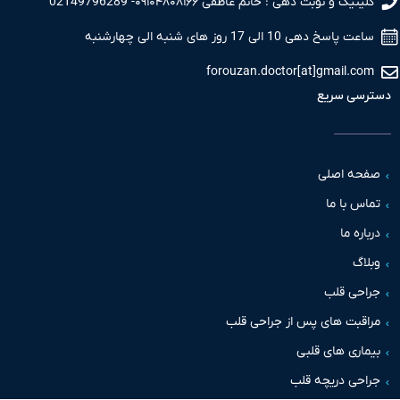
نیک و نوبت دهی : خانم عاطفی ۰۹۱۰۴۸۰۸۱۶۶- 02149796289
 پاسخ دهی 10 الی 17 روز های شنبه الی چهارشنبه
forouzan.doctor[at]gmail.c
سی سریع
حه اصلی
س با ما
اره ما
اگ
حی قلب
قبت های پس از جراحی قلب
اری های قلبی
حی دریچه قلب