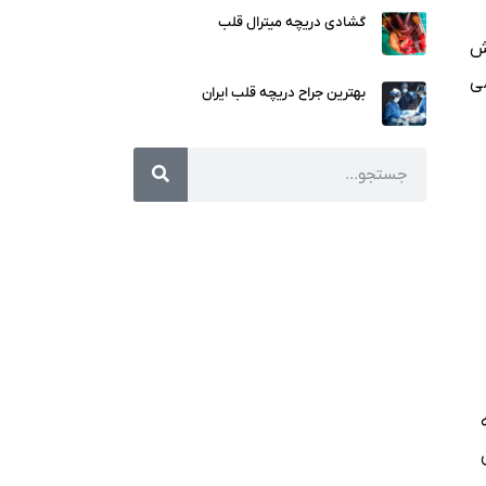
گشادی دریچه میترال قلب
ش
ی
بهترین جراح دریچه قلب ایران