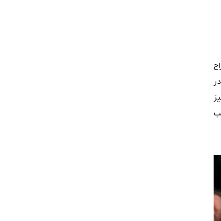
ح
ر
ز
ب