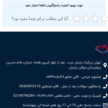
جهت بهبود کیفیت پاسخ‌گویی لطفا امتیاز دهید
آیا این مطلب برای شما مفید بود؟
ران بزرگراه نیایش غرب ، بعد از بلوار کبیری طامه، خیابان امام حسین،
مارستان عرفان نیایش
اوره جراحی : آقای خانلو ۰۹۱۲۴۷۰۵۰۴۸
سخگوی سوالات بعد از عمل : آقای منتظری 09304516119
نیک و نوبت دهی : خانم عاطفی ۰۹۱۰۴۸۰۸۱۶۶- 02149796289
 پاسخ دهی 10 الی 17 روز های شنبه الی چهارشنبه