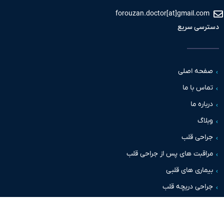
forouzan.doctor[at]gmail.c
سی سریع
حه اصلی
س با ما
اره ما
اگ
حی قلب
قبت های پس از جراحی قلب
اری های قلبی
حی دریچه قلب