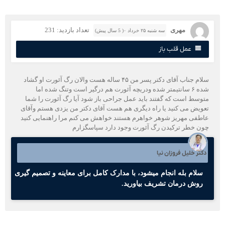
مهری
تعداد بازدید: 231
سه شنبه ۲۵ خرداد ۰( 5 سال پیش)
عمل قلب باز
سلام جناب آقای دکتر پسر من ۴۵ ساله هست والان رگ آئورت او گشاد
شده ۶ سانتیمتر شده ودریچه آئورت هم درگیر است وتنگ شده اما
توسط است که گفتند باید عمل جراحی باز شود آیا رگ آئورت را شما
عویض می کنید یا راه دیگری هم هست آقای دکتر من یزدی هستم وآقای
اطفی مهریز شوهر خواهرم هستند خواهش می کنم مرا راهنمایی کنید
ون خطر ترکیدن رگ آئورت وجود دارد سپاسگزارم
کتر خلیل فروزان نیا
سلام بله انجام میشود، با مدارک کامل برای معاینه و تصمیم گیری
روش درمان تشریف بیاورید.