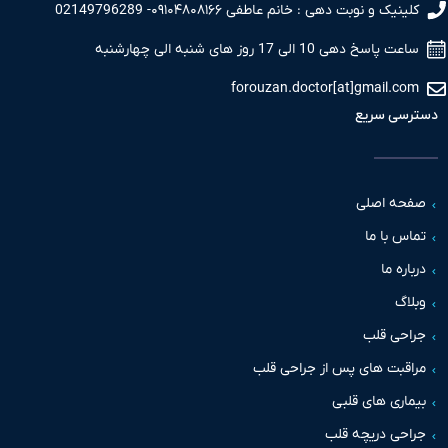
کلینیک و نوبت دهی : خانم عاطفی ۰۹۱۰۴۸۰۸۱۶۶- 02149796289
ساعت پاسخ دهی 10 الی 17 روز های شنبه الی چهارشنبه
forouzan.doctor[at]gmail.com
دسترسی سریع
صفحه اصلی
تماس با ما
درباره ما
وبلاگ
جراحی قلب
مراقبت های پس از جراحی قلب
بیماری های قلبی
جراحی دریچه قلب