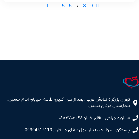

1
…
5
6
7
8
9

تهران بزرگراه نیایش غرب ، بعد از بلوار کبیری طامه، خیابان امام حسین،
بیمارستان عرفان نیایش
مشاوره جراحی : آقای خانلو ۰۹۱۲۴۷۰۵۰۴۸
پاسخگوی سوالات بعد از عمل : آقای منتظری 09304516119