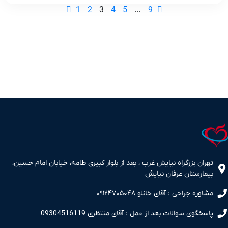

1
2
3
4
5
…
9

تهران بزرگراه نیایش غرب ، بعد از بلوار کبیری طامه، خیابان امام حسین،
بیمارستان عرفان نیایش
مشاوره جراحی : آقای خانلو ۰۹۱۲۴۷۰۵۰۴۸
پاسخگوی سوالات بعد از عمل : آقای منتظری 09304516119