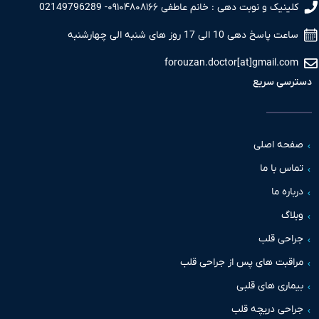
کلینیک و نوبت دهی : خانم عاطفی ۰۹۱۰۴۸۰۸۱۶۶- 02149796289
ساعت پاسخ دهی 10 الی 17 روز های شنبه الی چهارشنبه
forouzan.doctor[at]gmail.com
دسترسی سریع
صفحه اصلی
تماس با ما
درباره ما
وبلاگ
جراحی قلب
مراقبت های پس از جراحی قلب
بیماری های قلبی
جراحی دریچه قلب