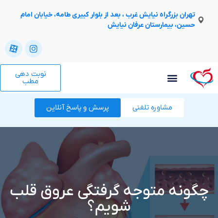
تهران بزرگراه نیایش غرب ، بعد از بلوار کبیری طامه، خیابان امام
حسین، بیمارستان عرفان نیایش
نوبت دهی
مطب
مشاوره تلفنی
پرسش و پاسخ آنلاین
چگونه متوجه گرفتگی عروق قلب
شویم؟