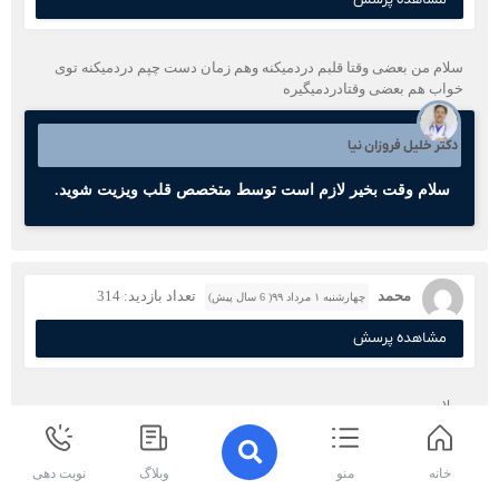
سلام من بعضی وقتا قلبم دردمیکنه وهم زمان دست چپم دردمیکنه توی
خواب هم بعضی وقتادردمیگیره
دکتر خلیل فروزان نیا
سلام وقت بخیر لازم است توسط متخصص قلب ویزیت شوید.
محمد
تعداد بازدید: 314
چهارشنبه ۱ مرداد ۹۹( 6 سال پیش)
مشاهده پرسش
سلام
آقای دکتر خسته نباسید
من در حدود ۲ سال است قرص متازیرو ۴۷/۵ روزی یک عدد صبح برای
تپش قلب میخورم هر بار خواستم کم کنم در قفسه سینه گرفتم
خانه
منو
وبلاگ
نوبت دهی
در ضمن این قرض وضعیت روحی و روانی من رو خیلی خوب کرده